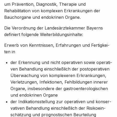
um Prävention, Diagnostik, Therapie und
Rehabilitation von komplexen Erkrankungen der
Bauchorgane und endokrinen Organe.
Die Verordnung der Landesärztekammer Bayerns
definiert folgende Weiterbildungsinhalte:
Erwerb von Kennt­­nis­­sen, Erfah­run­­gen und Fertig­kei­
ten in
der Erken­nung und nicht opera­ti­ven sowie opera­ti­
ven Behand­lung einschließ­lich der post­ope­ra­ti­ven
Über­wa­chung von komple­xe­ren Erkran­kun­gen,
Verlet­zun­gen, Infek­ti­o­nen, Fehl­bil­dun­gen inne­rer
Organe, insbe­son­dere der gastro­en­te­ro­lo­gi­schen
und endo­kri­nen Organe
der Indi­ka­ti­ons­stel­lung zur opera­ti­ven und konser­
va­ti­ven Behand­lung einschließ­lich der Risi­koein­
schät­zung und progno­s­ti­schen Beur­tei­lung