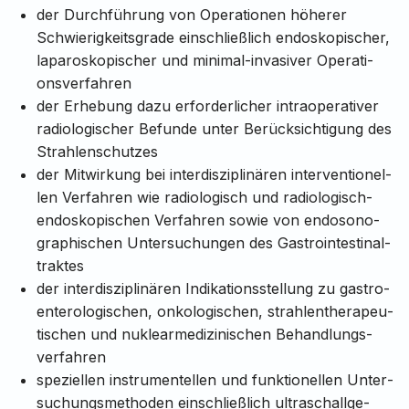
der Durch­füh­rung von Opera­ti­o­nen höhe­rer
Schwie­rig­keits­grade einschließ­lich endo­sko­pi­scher,
lapa­ro­sko­pi­scher und mini­mal-inva­si­ver Opera­ti­
ons­ver­fah­ren
der Erhe­bung dazu erfor­der­li­cher intra­ope­ra­ti­ver
radio­lo­gi­scher Befunde unter Berück­sich­ti­gung des
Strah­len­schut­zes
der Mitwir­kung bei inter­dis­zi­pli­nären inter­ven­ti­o­nel­
len Verfah­ren wie radio­lo­gisch und radio­lo­gisch-
endo­sko­pi­schen Verfah­ren sowie von endo­so­no­
gra­phi­schen Unter­su­chun­gen des Gastro­in­tes­ti­nal­
trak­tes
der inter­dis­zi­pli­nären Indi­ka­ti­ons­stel­lung zu gastro­
en­te­ro­lo­gi­schen, onko­lo­gi­schen, strah­len­the­ra­peu­
ti­schen und nuklear­me­di­zi­ni­schen Behand­lungs­
ver­fah­ren
spezi­el­len instru­men­tel­len und funk­ti­o­nel­len Unter­
su­chungs­me­tho­den einschließ­lich ultra­schall­ge­