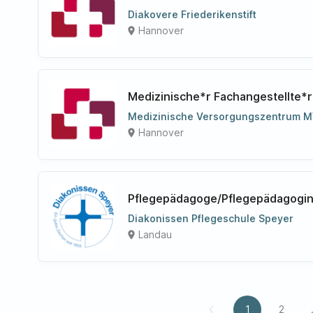
Diakovere Friederikenstift
Hannover
place
Medizinische*r Fachangestellte*
Medizinische Versorgungszentrum MVZ
Hannover
place
Pflegepädagoge/Pflegepädagogi
Diakonissen Pflegeschule Speyer
Landau
place
1
2
arrow_back_ios