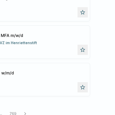
star_outline
r MFA m/w/d
 im Henriettenstift
star_outline
n w/m/d
star_outline
...
769
arrow_forward_ios