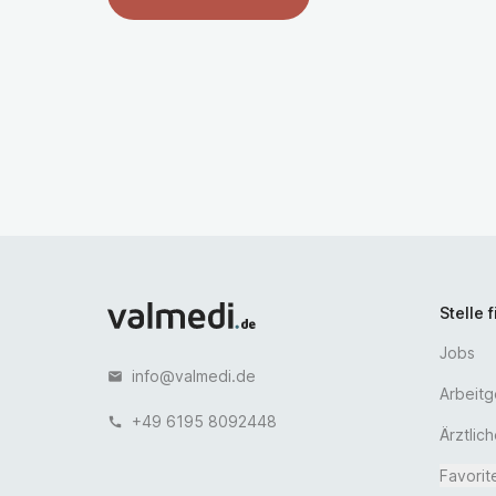
Stelle 
Jobs
info@valmedi.de
email
Arbeit
+49 6195 8092448
call
Ärztlic
Favorit