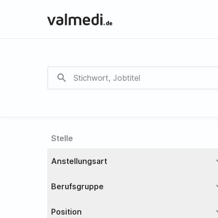
search
Stelle
expa
Anstellungsart
expa
Berufsgruppe
expa
Position