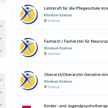
Lehrkraft für die Pflegeschule m/
Klinikum Itzehoe
Itzehoe
place
nd_more
nd_more
Facharzt / Fachärztin für Neurora
Klinikum Itzehoe
nd_more
Itzehoe
place
Oberarzt/Oberärztin Geriatrie m/
nd_more
Klinikum Itzehoe
Itzehoe
place
nd_more
nd_more
Kinder- und Jugendpsychotherap