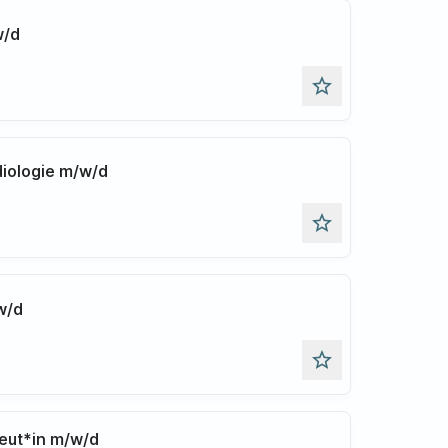
w/d
star_outline
diologie m/w/d
star_outline
w/d
star_outline
eut*in m/w/d