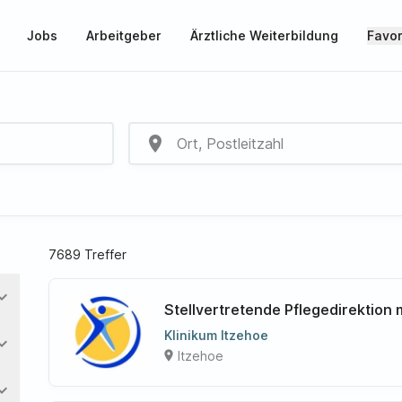
Jobs
Arbeitgeber
Ärztliche Weiterbildung
Favor
place
7689 Treffer
nd_more
Stellvertretende Pflegedirektion
Klinikum Itzehoe
nd_more
Itzehoe
place
nd_more