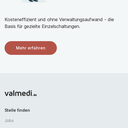
Bei ausländischen Bewerberinnen und Bewerbern
setzen wir die deutsche Approbation und das C1-
Sprachzertifikat voraus
Kosteneffizient und ohne Verwaltungsaufwand - die
Basis für gezielte Einzelschaltungen.
Stellenangebot und Perspektiven
Möglichkeit zum Erwerb der/des Fachärztin/-arztes
Mehr erfahren
für Allgemeinchirurgie, Viszeralchirurgie und
Gefäßchirurgie
sowie der Zusatzbezeichnung Proktologie
Betreut durch Herrn Prof. Dr. Pohlen kann an unserer
Klinik eine Promotion erworben werden
Vergütung nach TV-Ärzte/VKA sowie bis zu 39 Tage
Urlaub
Betriebsrente sowie betriebliche Altersvorsorge
25 € Zuschuss zum TGO-Jobticket /
Stelle finden
Deutschlandticket
Intensive Einarbeitung für den leichten Einstieg
Jobs
Familienfreundliche Arbeitsbedingungen mit