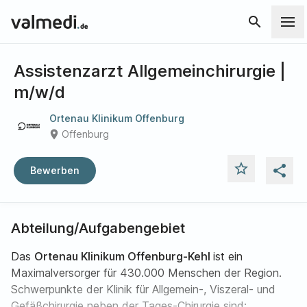
search
Assistenzarzt Allgemeinchirurgie |
m/w/d
Ortenau Klinikum Offenburg
place
Offenburg
star_outline
share
Bewerben
Abteilung/Aufgabengebiet
Das
Ortenau Klinikum Offenburg-Kehl
ist ein
Maximalversorger für 430.000 Menschen der Region.
Schwerpunkte der Klinik für Allgemein-, Viszeral- und
Gefäßchirurgie neben der Tages-Chirurgie sind: