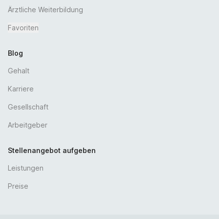
Kompetenz, ein hohes persönliches Engagement und
Ärztliche Weiterbildung
gute organisatorische Fähigkeiten aus
Favoriten
Du hast Einfühlungsvermögen und Freude an einer
kollegialen Zusammenarbeit mit anderen
Blog
Berufsgruppen und Fachgebieten
Gleichzeitig arbeitest du sehr gerne im Team und
Gehalt
engagierst dich zum Wohle unserer Patienten
Karriere
Eine umsichtige, motivierende und selbstständige
Arbeitsweise rundet dein Profil ab
Gesellschaft
Arbeitgeber
Stellenangebot aufgeben
Leistungen
Preise