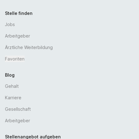
in einem motivierten und engagierten Team
eine interessante und verantwortungsvolle Aufgabe
Stelle finden
mit langfristiger Entwicklungs- und
Jobs
Gestaltungsperspektive
In der Universitätsmedizin Greifswald steht der
Arbeitgeber
Mensch im Mittelpunkt. Dieses gilt für unsere
Ärztliche Weiterbildung
Patient*innen und unser Personal gleichermaßen
eine systematische Einarbeitung
Favoriten
ein vielseitiges Tätigkeitsfeld mit regelmäßigen Fort-
und Weiterbildungen
Blog
für Fachärzt*innen umfassende spezielle
Gehalt
Weiterbildungsmöglichkeiten auf dem Gebiet der
interventionellen Kardiologie einschließlich
Karriere
struktureller Herzerkrankungen
Gesellschaft
hervorragende Forschungsbedingungen in den
wissenschaftlichen Schwerpunkten in der molekularen
Arbeitgeber
Medizin. Ein weiterer Forschungsschwerpunkt sind
klinische epidemiologische Studien im Rahmen des
Stellenangebot aufgeben