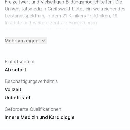
Freizeitwert und vielseitigen Bildungsmöglichkeiten. Die
Universitätsmedizin Greifswald bietet ein weitreichendes
Leistungsspektrum, in dem 21 Kliniken/Polikliniken, 19
Institute und weitere zentrale Einrichtungen
zusammenarbeiten. Mit 926 Betten erfüllt
Universitätsmedizin Greifswald die Aufgabe eines
expand_more
Mehr anzeigen
Maximalversorgers der Region.
Sie suchen eine neue Herausforderung?
Eintrittsdatum
Als der größte Arbeitgeber der Region Vorpommern
Ab sofort
bietet die Universitätsmedizin Greifswald interessante
Aufgaben und Tätigkeiten in einem modernen
Beschäftigungsverhältnis
Arbeitsumfeld.
Vollzeit
Unbefristet
Wir suchen Sie!
Geforderte Qualifikationen
In der Klinik und Poliklinik für Innere Medizin B
Innere Medizin und Kardiologie
(Schwerpunkte: Kardiologie, Angiologie, Pneumologie/
Infektiologie und Internistische Intensivmedizin;