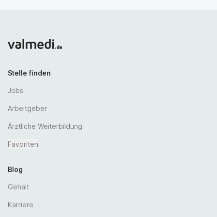
ACLS, ACILS sind genau Ihr Ding.
Was haben wir zu bieten?
Ein sensationelles, engagiertes, lösungsorientiertes
Team und eine einmalig abwechslungsreiche
Tätigkeit.
Stelle finden
Erwerb der Zusatzbezeichnung Klinische Akut- und
Notfallmedizin – volle Weiterbildungsbefugnis über 24
Jobs
Monate vorhanden.
Interne Notfall-, Reanimations- und
Arbeitgeber
Schockraumtrainings und Unterstützung bei der
Ärztliche Weiterbildung
Teilnahme an externen Fortbildungen.
Flexible Arbeitszeitgestaltung – wir versuchen,
Favoriten
möglichst vieles möglich zu machen!
Optional: Teilnahme am bodengebundenen
Blog
Notarztdienst.
Gehalt
Vergütung nach den AVR der Caritas, regelmäßige
Entgelt-Steigerungen, attraktive betrieblicher
Karriere
Altersvorsorge (KZVK).