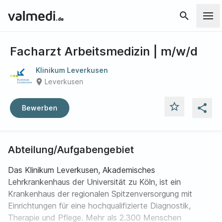
search
Facharzt Arbeitsmedizin | m/w/d
Klinikum Leverkusen
place
Leverkusen
star_outline
share
Bewerben
Abteilung/Aufgabengebiet
Das Klinikum Leverkusen, Akademisches
Lehrkrankenhaus der Universität zu Köln, ist ein
Krankenhaus der regionalen Spitzenversorgung mit
Einrichtungen für eine hochqualifizierte Diagnostik,
Therapie und Pflege. Mehr als 2.300 Menschen