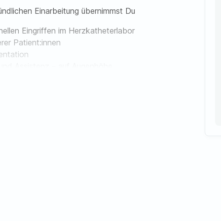
ündlichen Einarbeitung übernimmst Du
nellen Eingriffen im Herzkatheterlabor
rer Patient:innen
entation
 und Assistenz – auf Augenhöhe
Sicherheitsstandards
onellen und wertschätzenden Arbeitsalltags
internen Rufdienst teil
raft (m/w/d), MFA (m/w/d) oder MTRA (m/w/d)
stik – Erfahrung im HKL ist ein Plus, aber kein Muss
ne ruhige Art, auch in anspruchsvollen Situationen
eil eines starken Teams zu sein