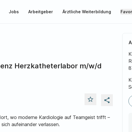
Jobs
Arbeitgeber
Ärztliche Weiterbildung
Favor
A
K
R
tenz Herzkatheterlabor m/w/d
8
K
S
star_outline
share
ort, wo moderne Kardiologie auf Teamgeist trifft –
sich aufeinander verlassen.