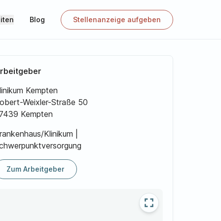
iten
Blog
Stellenanzeige aufgeben
rbeitgeber
linikum Kempten
obert-Weixler-Straße 50
7439 Kempten
rankenhaus/Klinikum |
chwerpunktversorgung
Zum Arbeitgeber
fullscreen