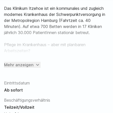
Das Klinikum Itzehoe ist ein kommunales und zugleich
modernes Krankenhaus der Schwerpunktversorgung in
der Metropolregion Hamburg (Fahrtzeit ca. 40
Minuten). Auf etwa 700 Betten werden in 17 Kliniken
jährlich 30.000 PatientInnen stationär betreut.
Pflege im Krankenhaus – aber mit planbaren
Arbeitszeiten?
Bei uns möglich.
expand_more
Mehr anzeigen
Für unser interventionelles Funktionsteam suchen wir
zum nächstmöglichen Zeitpunkt eine:n
Medizinische:n Technologen:in für Radiologie / MTR,
Eintrittsdatum
Operationstechnische Assistenz / OTA,
Ab sofort
Anästhesietechnische Assistenz / ATA (w/m/d)
in Voll- oder Teilzeit für einen speziell organisierten
Beschäftigungsverhältnis
Eingriffsbereich.
Teilzeit/Vollzeit