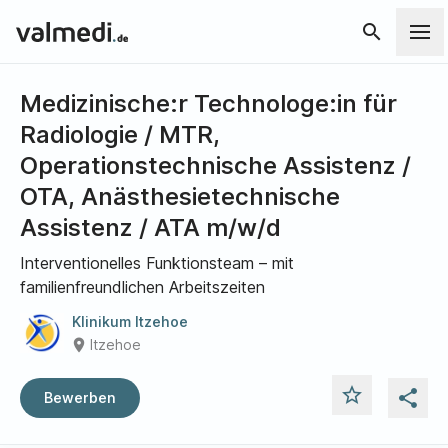
search
Medizinische:r Technologe:in für
Radiologie / MTR,
Operationstechnische Assistenz /
OTA, Anästhesietechnische
Assistenz / ATA m/w/d
Interventionelles Funktionsteam – mit
familienfreundlichen Arbeitszeiten
Klinikum Itzehoe
place
Itzehoe
star_outline
share
Bewerben