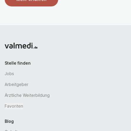
Unser Engagement:
Unbefristete Festanstellung
Individuelle Förderung inkl. Kostenübernahme von
vielfältigen Fort- und Weiterbildungsangeboten
Hohe Investitions- und Innovationsbereitschaft
Angenehme abteilungs- und hierarchieübergreifende
Arbeitsatmosphäre
Ein modernes patientenorientiertes Arbeitsumfeld
Stelle finden
Abwechslungsreiche und verantwortungsvolle
Jobs
Tätigkeiten
Möglichkeit zur Mitgestaltung der Organisation
Arbeitgeber
Sicherer & günstiger Parkraum, Bikeleasing sowie die
Ärztliche Weiterbildung
Bezuschussung des Deutschlandtickets
Sehr gutes Klinikrestaurant, Corporate Benefits und
Favoriten
Firmenfitness (EGYM Wellpass)
Vergütung in Höhe des TVöD sowie eine attraktive
Blog
betriebliche Altersversorgung