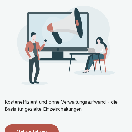
Strukturierte Einarbeitung und kollegiale
Unterstützung
Ihr Profil:
Abgeschlossene Ausbildung als Pflegefachkraft
(w/m/d), Medizinischer Technologe für Radiologie
(w/m/d), Operationstechnische Assistenz (w/m/d),
Anästhesietechnische Assistenz (w/m/d),
Medizinische Fachangestellte (w/m/d) oder
vergleichbare Qualifikation
Interesse am interventionellen oder
funktionsdiagnostischen Bereich
Idealerweise Berufserfahrung im Krankenhaus oder
Funktionsdienst
Kosteneffizient und ohne Verwaltungsaufwand - die
Selbstständige und verantwortungsbewusste
Basis für gezielte Einzelschaltungen.
Arbeitsweise
Teamfähigkeit und Einfühlungsvermögen im Umgang
mit PatientInnen
Mehr erfahren