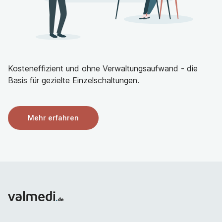
Stellenangebot und Perspektiven
Ihre Vorteile
Grösster Arbeitgeber im Kanton
Kollegiale Teams, motivierendes Arbeitsklima
Kosteneffizient und ohne Verwaltungsaufwand - die
Kantonales Spital mit hohen Qualitäts- und
Basis für gezielte Einzelschaltungen.
Leistungsstandards
Mehr erfahren