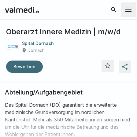
search
Oberarzt Innere Medizin | m/w/d
Spital Dornach
place
Dornach
star_outline
share
Bewerben
Abteilung/Aufgabengebiet
Das Spital Dornach (DO) garantiert die erweiterte
medizinische Grundversorgung im nördlichen
Kantonsteil. Mehr als 350 Mitarbeiter:innen sorgen rund
um die Uhr für die medizinische Betreuung und das
Wohlergehen der Patient:innen.