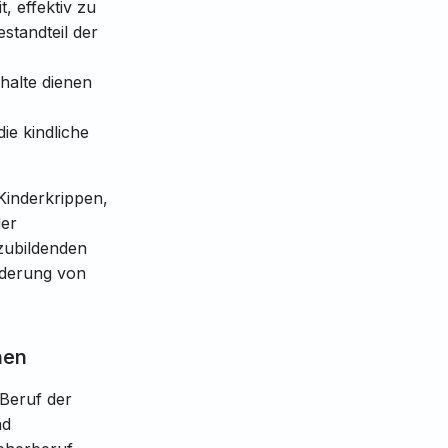
t, effektiv zu
standteil der
halte dienen
e kindliche
Kinderkrippen,
der
szubildenden
örderung von
nen
Beruf der
nd