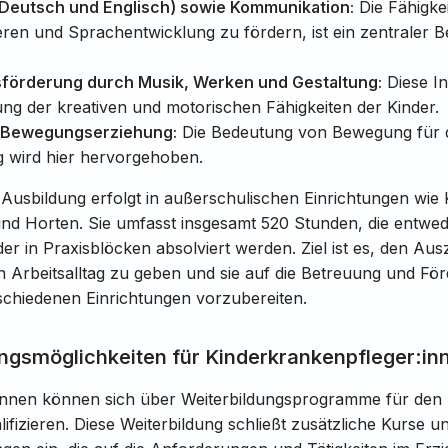
Deutsch und Englisch) sowie Kommunikation:
Die Fähigkei
en und Sprachentwicklung zu fördern, ist ein zentraler Be
.
tsförderung durch Musik, Werken und Gestaltung:
Diese In
ng der kreativen und motorischen Fähigkeiten der Kinder.
d Bewegungserziehung:
Die Bedeutung von Bewegung für di
g wird hier hervorgehoben.
 Ausbildung erfolgt in außerschulischen Einrichtungen wie 
und Horten. Sie umfasst insgesamt 520 Stunden, die entwe
er in Praxisblöcken absolviert werden. Ziel ist es, den Au
en Arbeitsalltag zu geben und sie auf die Betreuung und F
chiedenen Einrichtungen vorzubereiten​​​​​​.
ngsmöglichkeiten für Kinderkrankenpfleger:in
:innen können sich über Weiterbildungsprogramme für den 
lifizieren. Diese Weiterbildung schließt zusätzliche Kurse u