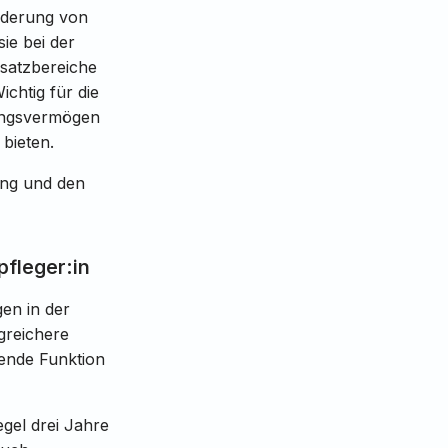
örderung von
ie bei der
nsatzbereiche
chtig für die
lungsvermögen
bieten.
ung und den
fleger:in
en in der
greichere
ende Funktion
gel drei Jahre