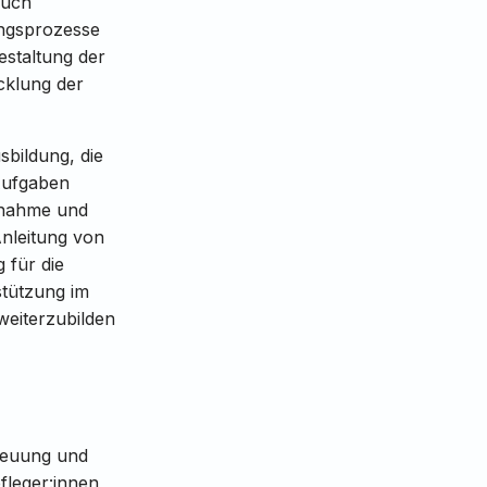
auch
ungsprozesse
estaltung der
cklung der
sbildung, die
 Aufgaben
ufnahme und
Anleitung von
 für die
stützung im
 weiterzubilden
treuung und
fleger:innen