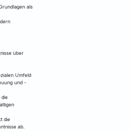
Grundlagen als
ndern
nisse über
ozialen Umfeld
euung und -
 die
ltigen
t die
ntnisse ab.