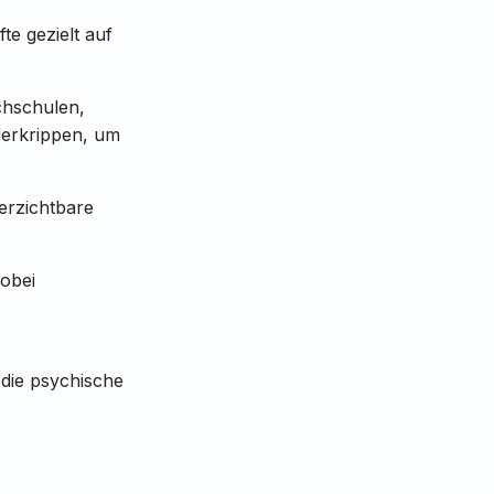
e gezielt auf
chschulen,
derkrippen, um
erzichtbare
obei
 die psychische