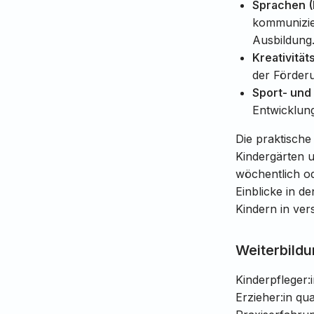
Sprachen (
kommunizier
Ausbildung
Kreativitä
der Förderu
Sport- un
Entwicklun
Die praktische
Kindergärten 
wöchentlich od
Einblicke in d
Kindern in vers
Weiterbildu
Kinderpfleger
Erzieher:in qua