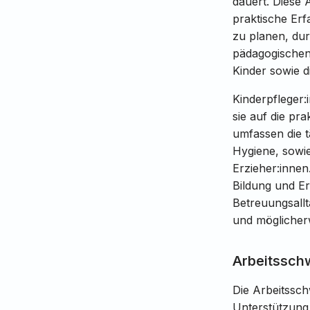
dauert. Diese 
praktische Erf
zu planen, dur
pädagogischen 
Kinder sowie d
Kinderpfleger:
sie auf die pr
umfassen die 
Hygiene, sowie
Erzieher:innen
Bildung und Er
Betreuungsallt
und möglicherw
Arbeitsschw
Die Arbeitssc
Unterstützung 