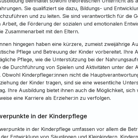
Ausbildung beinhaltet sowohl theoretischen Unterricht als 
ahrungen. Sie qualifiziert sie dazu, Bildungs- und Entwickl
chzuführen und zu leiten. Sie sind verantwortlich für die G
Arbeit, die Förderung der sozialen und emotionalen Entwi
ie Zusammenarbeit mit den Eltern.
innen hingegen haben eine kürzere, zumeist zweijährige Au
aktische Pflege und Betreuung der Kinder vorbereitet. Ihre
tägliche Pflege, wie die Unterstützung bei der Nahrungsa
 die Durchführung von Spielen und Aktivitäten unter der 
. Obwohl Kinderpfleger:innen nicht die Hauptverantwortung
ziehung der Kinder tragen, sind sie eine wesentliche Unter
ag. Ihre Ausbildung bietet ihnen auch die Möglichkeit, sich
eise eine Karriere als Erzieher:in zu verfolgen.
erpunkte in der Kinderpflege
hwerpunkte in der Kinderpflege umfassen vor allem die Be
der Entwicklung von Säuglingen und Kleinkindern. Kinderp