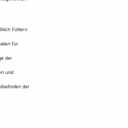
ßlich Füttern
alien für
ge der
en und
hlbefinden der