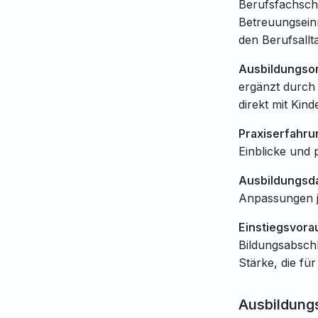
Berufsfachschu
Betreuungseinr
den Berufsallt
Ausbildungsor
ergänzt durch 
direkt mit Kind
Praxiserfahru
Einblicke und 
Ausbildungsd
Anpassungen je
Einstiegsvora
Bildungsabschl
Stärke, die für
Ausbildungs