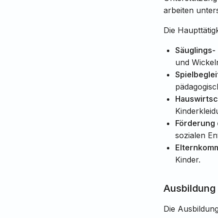
arbeiten unte
Die Haupttätigk
Säuglings-
und Wickel
Spielbeglei
pädagogisch
Hauswirtsc
Kinderkleid
Förderung 
sozialen En
Elternkomm
Kinder.
Ausbildung 
Die Ausbildung