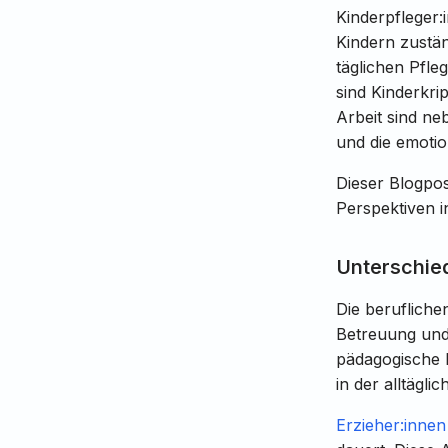
Kinderpfleger:
Kindern zustän
täglichen Pfle
sind Kinderkri
Arbeit sind n
und die emoti
Dieser Blogpos
Perspektiven i
Unterschied
Die berufliche
Betreuung und
pädagogische 
in der alltägl
Erzieher:inne