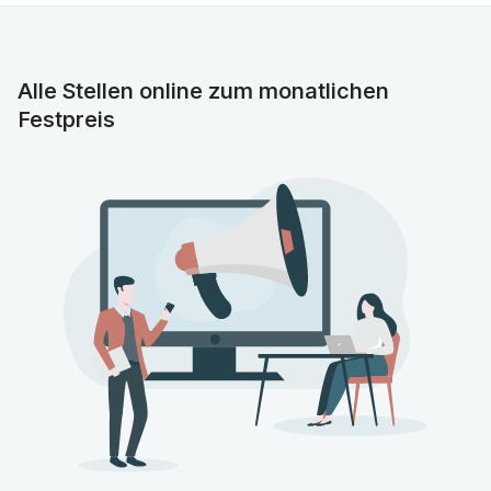
Das bringen Sie mit
Alle Stellen online zum monatlichen
Deutsche Approbation als Arzt (m/w/d)
Festpreis
Spaß an allgemeinpädiatrischen Herausforderungen
sowie an der interdisziplinären Zusammenarbeit mit
anderen Fachabteilungen
Gerne bereits erlangte klinische Erfahrung im Bereich
der Pädiatrie
Sie sind engagiert in Ihrer Weiterbildung und arbeiten
gern teamorientiert sowie eigenverantwortlich
Sie bringen sich in Optimierungsprozesse ein, denken
familienorientiert, selbstständig, interdisziplinär und
ökonomisch
Gesetzlich notwendiger Nachweis über die
Immunisierung gegen Masern
Freuen Sie sich auf