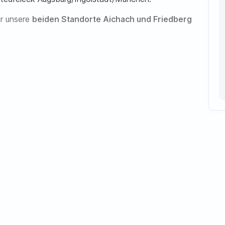
r unsere
beiden Standorte Aichach und Friedberg
rgie:
, MPH
ie:
irurgie oder Allgemeinmedizin
ne Voraussetzung
edizin
Angehörigen