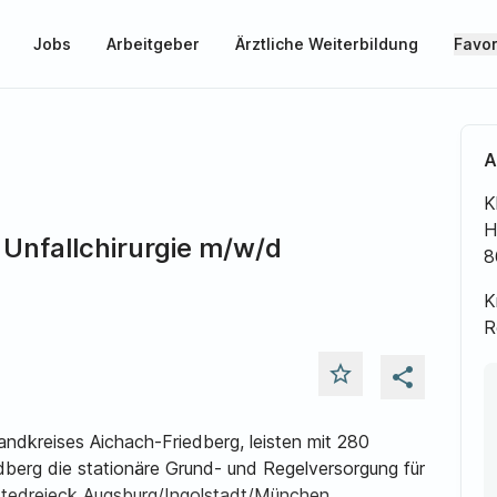
Jobs
Arbeitgeber
Ärztliche Weiterbildung
Favor
A
K
H
Unfallchirurgie m/w/d
8
K
R
star_outline
share
Landkreises Aichach-Friedberg, leisten mit 280
dberg die stationäre Grund- und Regelversorgung für
dtedreieck Augsburg/Ingolstadt/München.