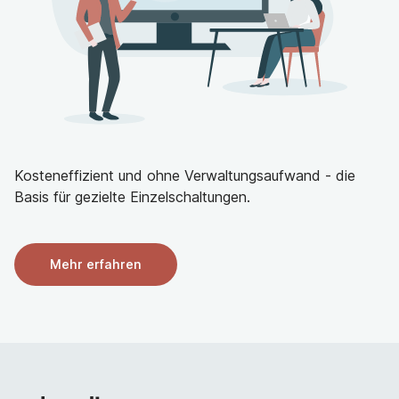
Die
Ausbildung „minimal-invasive Chirurgie“
wird
durch ein Curriculum im SkillsLab parallel zum OP-
Einsatz systematisch gefördert.
Wir bieten Ihnen die
Weiterbildungsermächtigungen
für die Aus- und
Weiterbildung für Viszeralchirurgie, spezielle
Viszeralchirurgie und Common Trunk Chirurgie.
Das Aus- und Weiterbildungsangebot wird zum einen
Kosteneffizient und ohne Verwaltungsaufwand - die
durch
Interne Fortbildungen und M+M-
Basis für gezielte Einzelschaltungen.
Konferenzen
ergänzt. Diese erfolgen zum Teil
interdisziplinär und damit multiperspektivisch
(Chirurgie-Anästhesie-Innere Medizin).
Zum anderen sind finanzierte
externe
Mehr erfahren
Weiterbildungen
fest implementiert.
Vervollständigt wird Ihre Aus- und Weiterbildung in
unserem Haus durch
Rotationen
in diversen
Bereichen wie bspw. der Intensivmedizin,
Sonographie, Endoskopie und auf Wunsch
Unfallchirurgie oder Rettungsdienst.