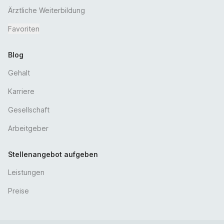
flachen Hierarchien
Ärztliche Weiterbildung
Vielfältige Angebote im Rahmen des betriebl.
Favoriten
Gesundheitsmanagements, wie Gesundheitstage,
Yogakurse, Rückenschulen, JobRad
Vergünstigungen in der Region sowie bei namhaften
Blog
internationalen Marken
Gehalt
Kollegiale und engagierte Kollegen unterstützen Sie
bei der Einarbeitung + gute Ausbildung im
Karriere
begleitenten Mentoring-Programm (bei
Gesellschaft
Assistenzärzte/-ärztinnen)
Sie erwartet ein gut organisierter und
Arbeitgeber
abwechslungsreicher Arbeitsalltag mit einer
mitarbeitorientierten Dienstplangestaltung
Stellenangebot aufgeben
Täglich frische Angebote in unserer Cafeteria mit
Leistungen
unmittelbarem Seeblick
Prien am Chiemsee besticht durch seinen Charme,
Preise
seine Lage zu Füßen der Alpen und direkt am
Chiemsee sowie die gute Anbindung an die
Metropolen München und Salzburg