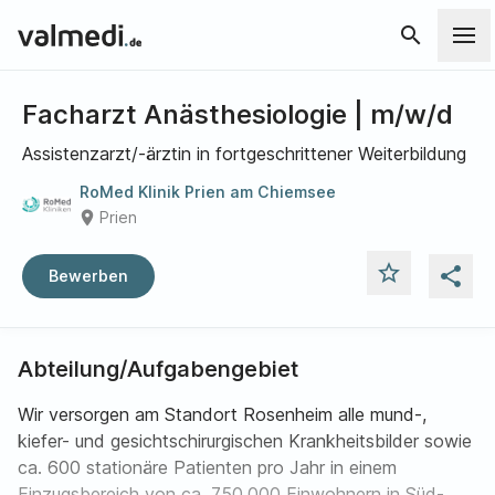
search
Facharzt Anästhesiologie | m/w/d
Assistenzarzt/-ärztin in fortgeschrittener Weiterbildung
RoMed Klinik Prien am Chiemsee
place
Prien
star_outline
share
Bewerben
Abteilung/Aufgabengebiet
Wir versorgen am Standort Rosenheim alle mund-,
kiefer- und gesichtschirurgischen Krankheitsbilder sowie
ca. 600 stationäre Patienten pro Jahr in einem
Einzugsbereich von ca. 750.000 Einwohnern in Süd-