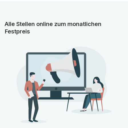
Diese Aufgaben erwarten Sie:
Sie arbeiten auf dem vielseitigen und spannenden
Gebiet der Anästhesie.
Alle Stellen online zum monatlichen
Sie betreuen unter anderem viele Operationen in den
Festpreis
Bereichen Allgemein- und Viszeralchirurgie,
Unfallchirurgie, Hand- und Ellenbogen- und
Fußchirurgie sowie der Endoprothetik,
Wirbelsäulen-/Neurochirurgie und Schulter-/
Sportorthopädie.
Profil/Qualifikationen
Sie sind Facharzt/Fachärztin für Anästhesiologie mit
deutscher Approbation oder werden Ihre
Weiterbildung hierzu bald beenden.
Sie haben großes Interesse an ultraschallgesteuerter
Regionalanästhesie.
Sie sind teamfähig und haben Spaß an