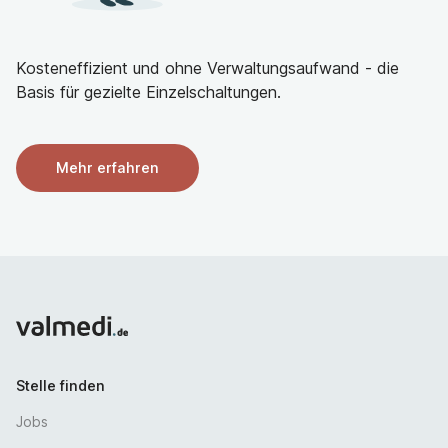
Ihre Bewerbung!
Für weitere Kontakte und Fragen steht Ihnen unser
Kosteneffizient und ohne Verwaltungsaufwand - die
Geschäftsführer Thomas Baldauf unter Tel. 09661 520-
Basis für gezielte Einzelschaltungen.
448 gerne zur Verfü­gung. Ihre vollständige,
aussagekräftige Bewerbung richten Sie bitte an die
Personalabteilung im St. Anna Krankenhaus, Kranken­
Mehr erfahren
hausstraße 16, 92237 Sulzbach-Rosenberg oder
vorzugsweise gerne auch per E-Mail
an
bewerbungen@kh-as.de
Stelle finden
Jobs