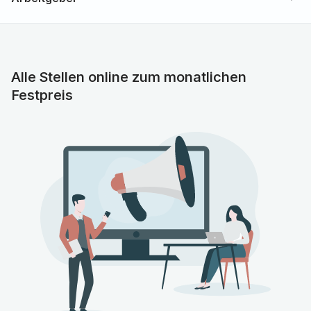
Facharzt (m/w/d) – Kinder- und Jugendmedizin
Ihre Aufgaben
Tätigkeit als Stationsarzt auf der pädiatrischen
Alle Stellen online zum monatlichen
Bettenstation
Festpreis
Anwendung der gängigen Kinder- und
Jugendmedizin-Verfahren
Aktive Mitarbeit und Einbringung im therapeutischen,
multiprofessionellen Team
Beteiligung am Dienstsystem der Klinik für Kinder-
und Jugendmedizin
Interdisziplinäres und Teamorientiertes Arbeiten mit
allen Abteilungen und weiteren Kooperationspartnern
Ihr Profil
Abgeschlossenes Studium der Humanmedizin