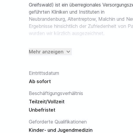
Greifswald) ist ein überregionales Versorgungsz
geführten Kliniken und Instituten in
Neubrandenburg, Altentreptow, Malchin und Neu
Ergebnisse hinsichtlich der Zufriedenheit von P
wurden wir kürzlich ausgezeichnet.
Wir suchen Assistenzarzt Kinder- und Juge
expand_more
Mehr anzeigen
Die Klinik für Kinder- und Jugendmedizin verfüg
ITS-Betten. Es besteht im Zentrum Kinder- und
Eintrittsdatum
für Kinderchirurgie und -urologie sowie den and
Pädiat- rie diagnostiziert und therapiert (mit 
Ab sofort
Abteilung verfügt über besondere Schwerpunkt
Beschäftigungsverhältnis
Kinderkardiologie, Schlaflabor, Pulmologie und 
Teilzeit/Vollzeit
Zusammenarbeit mit der Klinik für Kinderchirurgie
des Mukoviszidose-Zentrums Mecklenburg-Vorpo
Unbefristet
Wissenschaftliche Tätigkeit und die Erstellung 
Geforderte Qualifikationen
Kinder- und Jugendmedizin