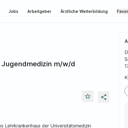
Jobs
Arbeitgeber
Ärztliche Weiterbildung
Favor
A
D
S
d Jugendmedizin m/w/d
1
K
star_outline
share
s Lehrkrankenhaus der Universitätsmedizin