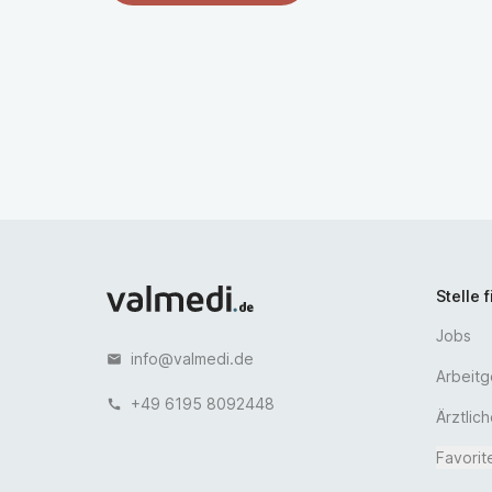
Diakonie Klinikum Dietrich Bonhoeffer ist Weit
keyboard_arrow_right
Alle Weiterbildungsermächtigungen anseh
Stelle 
Jobs
info@valmedi.de
email
Arbeit
+49 6195 8092448
call
Ärztlic
Favorit