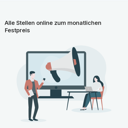
Gesamtgebiet (Diagnostik und Therapie)
Bereitschaft zur Tätigkeit als
Strahlenschutzbeauftragter (m/w/d)
Alle Stellen online zum monatlichen
Gesetzlich notwendigen Nachweis über
Festpreis
Immunisierung gegen Masern
Freuen Sie sich auf
Eine Vollzeitstelle mit tarifgerechter Vergütung und 30
Tage Erholungsurlaub bei einer 5-Tage-Woche,
entsprechend TV-Ärzte Helios
Entwicklungsmöglichkeiten durch eine Vielzahl an
Fortbildungsangeboten unserer Kliniken oder der
Helios Akademie und Unterstützung bei der Erlangung
von Zusatzqualifikationen
Die Helios Zentralbibliothek und die Wissensplattform
Amboss, sie stehen Ihnen jederzeit kostenfrei zur
Verfügung
Profitieren Sie von Rabatten für über 250 Topmarken