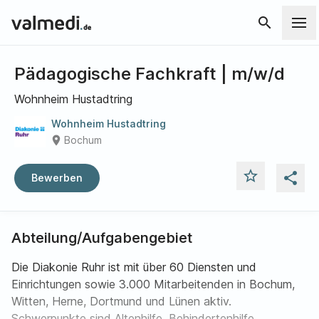
search
Pädagogische Fachkraft | m/w/d
Wohnheim Hustadtring
Wohnheim Hustadtring
place
Bochum
star_outline
share
Bewerben
Abteilung/Aufgabengebiet
Die Diakonie Ruhr ist mit über 60 Diensten und
Einrichtungen sowie 3.000 Mitarbeitenden in Bochum,
Witten, Herne, Dortmund und Lünen aktiv.
Schwerpunkte sind Altenhilfe, Behindertenhilfe,