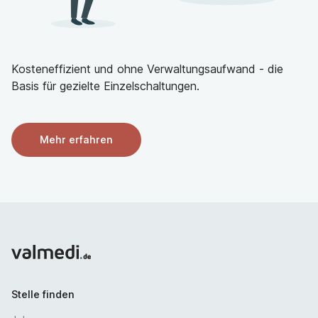
Sie haben die Bereitschaft, auch an Wochenenden
und an Feiertagen für die zu unterstützenden
Menschen da zu sein (Schichtarbeit/die Nächte
werden von einem festen Nachtwachenteam
Kosteneffizient und ohne Verwaltungsaufwand - die
übernommen)
Basis für gezielte Einzelschaltungen.
Stellenangebot und Perspektiven
Wir bieten Ihnen
Mehr erfahren
Faire Vergütung nach dem BAT-KF inklusive
Zuschlägen, Jahressonderzahlungen, zusätzliche
Altersversorgung, VL sowie zahlreiche
Mitarbeitenden-Rabatte
einen sicheren Arbeitsplatz in einem innovativen und
zukunftsorientierten Unternehmen
ein kollegiales Team
Diverse Fortbildungs- und Entwicklungsmöglichkeiten,
Stelle finden
Supervision