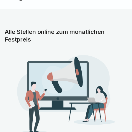
Wirtschaftsstandort
www.nuernberger-land.de
DAS BRINGEN SIE MIT:
Eine abgeschlossene Ausbildung als
Alle Stellen online zum monatlichen
Pflegefachhelfer/in
Festpreis
Teamfähigkeit, Zuverlässigkeit und
Verantwortungsbewusstsein
Bereitschaft zum Schichtdienst
Ausgeprägte soziale Kompetenz, insbesondere im
Umgang mit Patientinnen und Patienten, Angehörigen
sowie Kolleginnen und Kollegen
Wir unterstützen aktiv die Vereinbarkeit von Beruf und
Familie und fördern die Gleichstellung aller
Mitarbeiterinnen und Mitarbeiter. Bewerbungen von
schwerbehinderten Menschen werden bei gleicher
Eignung bevorzugt berücksichtigt.