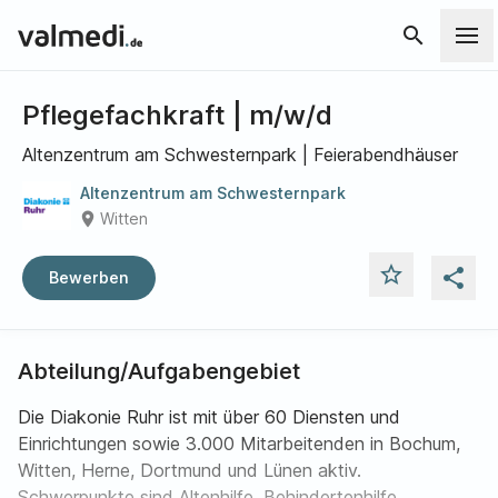
search
Pflegefachkraft | m/w/d
Altenzentrum am Schwesternpark | Feierabendhäuser
Altenzentrum am Schwesternpark
place
Witten
star_outline
share
Bewerben
Abteilung/Aufgabengebiet
Die Diakonie Ruhr ist mit über 60 Diensten und
Einrichtungen sowie 3.000 Mitarbeitenden in Bochum,
Witten, Herne, Dortmund und Lünen aktiv.
Schwerpunkte sind Altenhilfe, Behindertenhilfe,