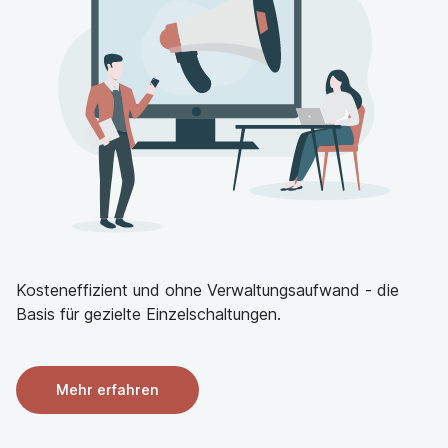
sind geplant, sodass Sie Ihre Arbeitszeiten verlässlich
einplanen kannst. Sie wissen, wann die Schichten
beginnen und enden. So können Sie Ihre freie Zeit
optimal nutzen.
Attraktive Rahmenbedingungen:
Faire Vergütung
nach den arbeitsvertraglichen Richtlinien des TVöD.
Regelmäßige Entgelt-Steigerungen. Betriebliche
Altersvorsorge der KZVK. Jährliche Sonderzahlungen.
Zeit für Freizeit:
Mindestens 30 Tage Jahresurlaub
innerhalb einer 5 Tagewoche.
Kollegiales Miteinander:
Bei jährlichen Betriebsfeiern
kommen wir in unserer Dienstgemeinschaft
Kosteneffizient und ohne Verwaltungsaufwand - die
zusammen. Wir tauschen uns regelmäßig in
Basis für gezielte Einzelschaltungen.
Teammeetings aus und lernen voneinander.
Fort- und Weiterbildungsangebot:
Ihre persönliche
und fachliche Entwicklung ist uns wichtig. Bei
Mehr erfahren
Fortbildungen stellen wir Sie frei, z.B. auch bei
unserem großen Angebot an gesundheitsfördernden