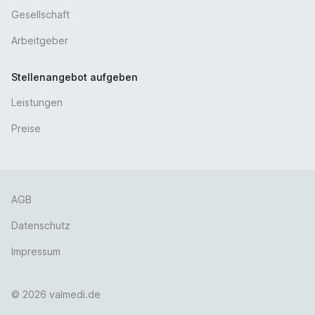
Seniorenzentrum Dörzbach
Gesellschaft
Hinterm Dorf 5
Arbeitgeber
74677 Dörzbach
Stellenangebot aufgeben
Leistungen
Preise
AGB
Datenschutz
Impressum
© 2026 valmedi.de