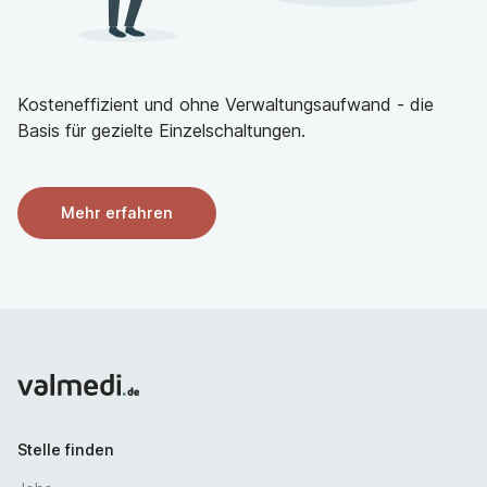
Ein engagiertes, für neue Ideen aufgeschlossenes
Team
Zukunftsorientierte, individuell abgestimmte Fort- und
Weiterbildungsmöglichkeiten
Kosteneffizient und ohne Verwaltungsaufwand - die
Eine gute Perspektive für Ihre Karriere sowie eine
Basis für gezielte Einzelschaltungen.
langfristige Zusammenarbeit durch das neu
entstehende Zentralklinikum 2026
Digitales und interprofessionelles Arbeiten mit flachen
Mehr erfahren
Hierarchien
Zuschuss zum Jobrad oder Jobticket
(Deutschlandticket)
Angebot einer betrieblichen
Krankenzusatzversicherung über die PlusCard „Wir für
Gesundheit“
Weitere Informationen:
Durdica Horvatic | Bereichsleiterin Pflege- und
Stelle finden
Funktionsdienst | T 07621 / 416 – 8746