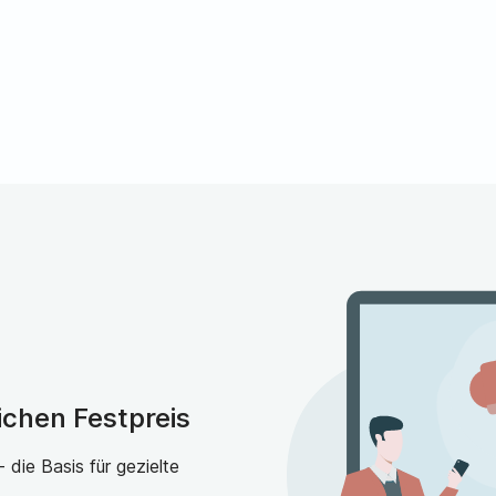
n der Pflege, oder Sie befinden sich aktuell in der
gsvermögen und Verantwortungsbewusstsein
sbereitschaft
cht zwingend erforderlich (im Einzelfall)
erlässliche Dienstplangestaltung
mit Gestaltungsspielraum
ive Entgeltsteigerungen, Jahressonderzahlungen,
Std./Woche
em 58. Lebensjahr
bliche Altersvorsorge
ERE bietet eine Ferienbetreuung und die
ichen Festpreis
eiten in unserer eigenen Akademie
die Basis für gezielte
port und Fitnessbereich