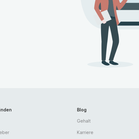
ngünstig und umweltfreundlich
rate Benefits
ERE unterstützen möchten und an dieser Aufgabe
igen Bewerbungsunterlagen bitte an:
rode
n können Sie sich gern an Herrn Koch unter der
finden
Blog
Gehalt
geber
Karriere