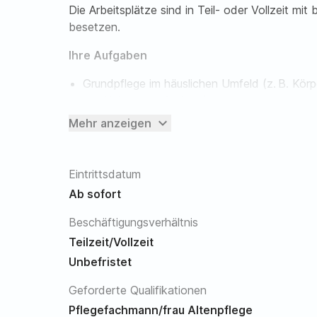
Die Arbeitsplätze sind in Teil- oder Vollzeit mi
besetzen.
Ihre Aufgaben
Grundpflege im häuslichen Umfeld (z. B. Körpe
der Nahrungsaufnahme)
Unterstützung bei der Alltagsbewältigung (z. 
expand_more
Mehr anzeigen
Förderung der Selbstständigkeit)
Hauswirtschaftliche Tätigkeiten (z. B. Rein
Mahlzeitenzubereitung)
Eintrittsdatum
Dokumentation der erbrachten Leistungen (z. 
Ab sofort
durchgeführten Maßnahmen)
Vertrauensvolle Zusammenarbeit mit Angehör
Beschäftigungsverhältnis
Teilnahme am Schichtdienst zur Gewährleistu
Teilzeit/Vollzeit
Einfühlsame Begleitung von Klient*innen, in
Unbefristet
Krankheit
Geforderte Qualifikationen
Ihr Profil
Pflegefachmann/frau Altenpflege