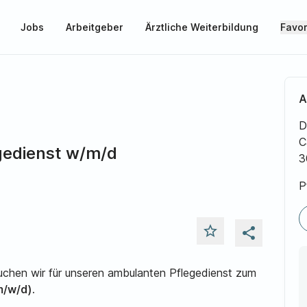
Jobs
Arbeitgeber
Ärztliche Weiterbildung
Favor
A
D
C
gedienst w/m/d
3
P
star_outline
share
hen wir für unseren ambulanten Pflegedienst zum
m/w/d).