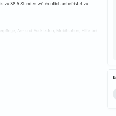
t bis zu 38,5 Stunden wöchentlich unbefristet zu
rpflege, An- und Auskleiden, Mobilisation, Hilfe bei
B. Begleitung zu Arztterminen, Einkaufshilfe,
igung der Wohnung, Wäschepflege,
B. Pflegeberichte, Protokollierung der
K
igen, Pflegefachkräften und dem Pflegeteam
ng einer kontinuierlichen Versorgung
sbesondere bei Einschränkungen durch Alter oder