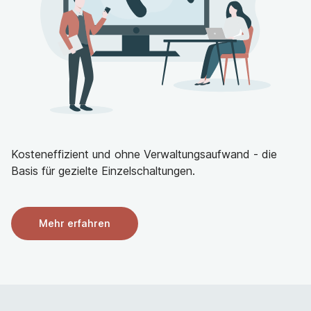
(Hygienemaßnahmen etc.)
Schaffung einer vertrauensvollen Pflegesituation
Profil
Bereitschaft, perspektivisch eine 1-jährige Ausbildung
zu absolvieren, oder bereits abgeschlossene 1-jährige
Pflegeausbildung (Pflegefachassistenz, APH, KPH)
Sie haben Freude am Umgang mit älteren Menschen
Strukturierte Arbeitsweise
Kosteneffizient und ohne Verwaltungsaufwand - die
Positive Grundeinstellung
Basis für gezielte Einzelschaltungen.
Wir bieten
Mehr erfahren
flexible Arbeitszeitmodelle, 5-Tagewoche
Eine verantwortungsvolle und abwechslungsreiche
Tätigkeit
Vergütung nach BAT-KF (inkl. tarifliche
Sonderzahlung, zusätzliche Altersvorsorge, 6 Wochen