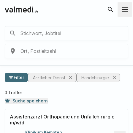
search
search
Stichwort, Jobtitel
place
Ort, Postleitzahl
close
close
filter_list
Filter
Ärztlicher Dienst
Handchirurgie
3 Treffer
notifications_active
Suche speichern
Assistenzarzt Orthopädie und Unfallchirurgie
m/w/d
Klinikum Kempten