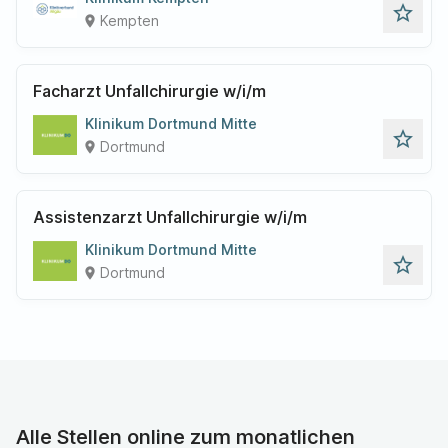
star_outline
Kempten
place
Facharzt Unfallchirurgie w/i/m
Klinikum Dortmund Mitte
star_outline
Dortmund
place
Assistenzarzt Unfallchirurgie w/i/m
Klinikum Dortmund Mitte
star_outline
Dortmund
place
Alle Stellen online zum monatlichen