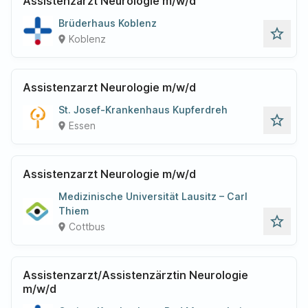
Assistenzarzt Neurologie m/w/d
Brüderhaus Koblenz
star_outline
Koblenz
place
Assistenzarzt Neurologie m/w/d
St. Josef-Krankenhaus Kupferdreh
star_outline
Essen
place
Assistenzarzt Neurologie m/w/d
Medizinische Universität Lausitz – Carl
Thiem
star_outline
Cottbus
place
Assistenzarzt/Assistenzärztin Neurologie
m/w/d