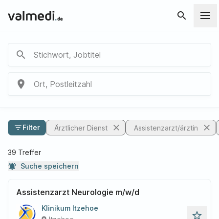
search
search
Stichwort, Jobtitel
place
Ort, Postleitzahl
close
close
filter_list
Filter
Ärztlicher Dienst
Assistenzarzt/ärztin
39 Treffer
notifications_active
Suche speichern
Assistenzarzt Neurologie m/w/d
Klinikum Itzehoe
star_outline