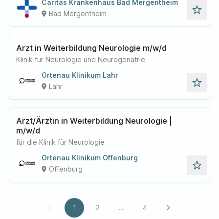
Caritas Krankenhaus Bad Mergentheim
star_outline
Bad Mergentheim
place
Arzt in Weiterbildung Neurologie m/w/d
Klinik für Neurologie und Neurogeriatrie
Ortenau Klinikum Lahr
star_outline
Lahr
place
Arzt/Ärztin in Weiterbildung Neurologie |
m/w/d
für die Klinik für Neurologie
Ortenau Klinikum Offenburg
star_outline
Offenburg
place
1
2
...
4
arrow_back_ios
arrow_forward_ios