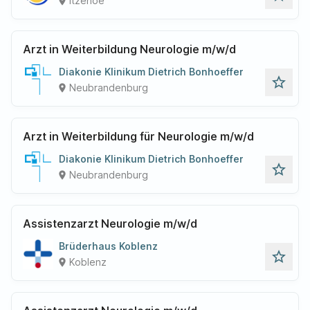
Itzehoe
place
Arzt in Weiterbildung Neurologie m/w/d
Diakonie Klinikum Dietrich Bonhoeffer
star_outline
Neubrandenburg
place
Arzt in Weiterbildung für Neurologie m/w/d
Diakonie Klinikum Dietrich Bonhoeffer
star_outline
Neubrandenburg
place
Assistenzarzt Neurologie m/w/d
Brüderhaus Koblenz
star_outline
Koblenz
place