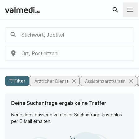
search
search
Stichwort, Jobtitel
place
Ort, Postleitzahl
close
close
filter_list
Filter
Ärztlicher Dienst
Assistenzarzt/ärztin
Deine Suchanfrage ergab keine Treffer
Neue Jobs passend zu dieser Suchanfrage kostenlos
per E-Mail erhalten.