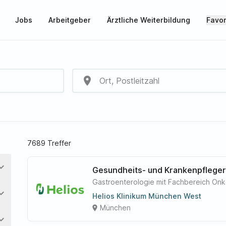
Jobs
Arbeitgeber
Ärztliche Weiterbildung
Favor
place
7689 Treffer
nd_more
Gesundheits- und Krankenpfleger
Gastroenterologie mit Fachbereich Onk
nd_more
Helios Klinikum München West
München
place
nd_more