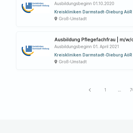
Ausbildungsbeginn 01.10.2020
Kreiskliniken Darmstadt-Dieburg AöR
Groß-Umstadt
place
Ausbildung Pflegefachfrau | m/w/
Ausbildungsbeginn 01. April 2021
Kreiskliniken Darmstadt-Dieburg AöR
Groß-Umstadt
place
1
...
7
arrow_back_ios