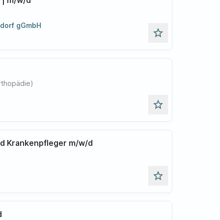
eldorf gGmbH
star_outline
rthopädie)
star_outline
nd Krankenpfleger m/w/d
star_outline
d