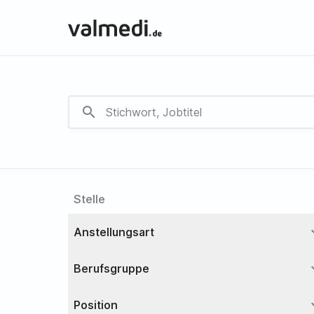
search
Stelle
expa
Anstellungsart
expa
Berufsgruppe
expa
Position