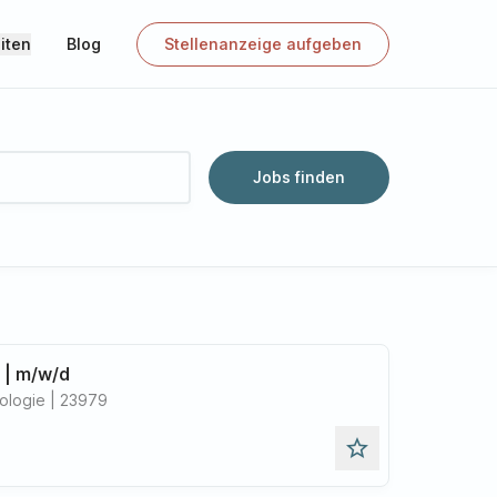
iten
Blog
Stellenanzeige aufgeben
Jobs finden
 | m/w/d
ologie | 23979
star_outline