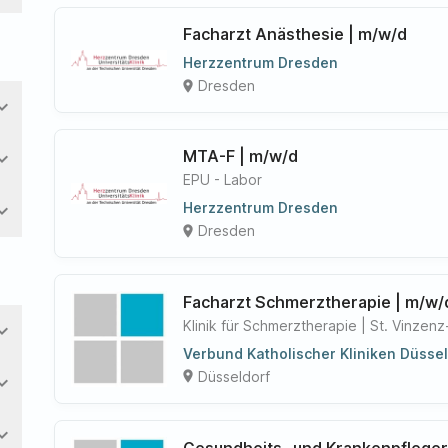
Facharzt Anästhesie | m/w/d
Herzzentrum Dresden
Dresden
place
nd_more
MTA-F | m/w/d
nd_more
EPU - Labor
nd_more
Herzzentrum Dresden
Dresden
place
Facharzt Schmerztherapie | m/w/
Klinik für Schmerztherapie | St. Vinze
nd_more
Verbund Katholischer Kliniken Düss
Düsseldorf
place
nd_more
nd_more
Gesundheits- und Krankenpfleger