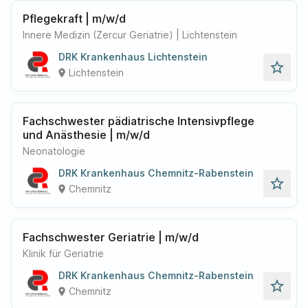
Pflegekraft | m/w/d
Innere Medizin (Zercur Geriatrie) | Lichtenstein
DRK Krankenhaus Lichtenstein
star_outline
Lichtenstein
place
Fachschwester pädiatrische Intensivpflege
und Anästhesie | m/w/d
Neonatologie
DRK Krankenhaus Chemnitz-Rabenstein
star_outline
Chemnitz
place
Fachschwester Geriatrie | m/w/d
Klinik für Geriatrie
DRK Krankenhaus Chemnitz-Rabenstein
star_outline
Chemnitz
place