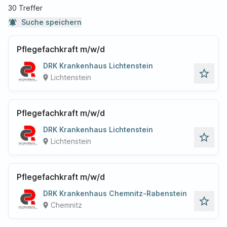
30 Treffer
notifications_active
Suche speichern
Pflegefachkraft m/w/d
DRK Krankenhaus Lichtenstein
star_outline
Lichtenstein
place
Pflegefachkraft m/w/d
DRK Krankenhaus Lichtenstein
star_outline
Lichtenstein
place
Pflegefachkraft m/w/d
DRK Krankenhaus Chemnitz-Rabenstein
star_outline
Chemnitz
place