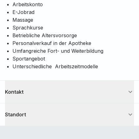
Arbeitskonto
E-Jobrad
Massage
Sprachkurse
Betriebliche Altersvorsorge
Personalverkauf in der Apotheke
Umfangreiche Fort- und Weiterbildung
Sportangebot
Unterschiedliche Arbeitszeitmodelle
Kontakt
Isabell
Rink
Personalabteilung
Standort
IR
Isabell.Rink@klinikum-guetersloh.de
+49 5241 83 29412