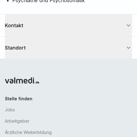
Psychiatrie und Psychosomatik
Kontakt
Kerstin
Schulz
Sachbearbeiterin Personal
Standort
KS
bewerbungen@klinikum-goerlitz.de
+49 3581 37 1504
Stelle finden
Jobs
Arbeitgeber
Ärztliche Weiterbildung