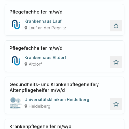
Pflegefachhelfer m/w/d
Krankenhaus Lauf
star_outline
Lauf an der Pegnitz
place
Pflegefachhelfer m/w/d
Krankenhaus Altdorf
star_outline
Altdorf
place
Gesundheits- und Krankenpflegehelfer/
Altenpflegehelfer m/w/d
Universitätsklinikum Heidelberg
star_outline
Heidelberg
place
Krankenpflegehelfer m/w/d