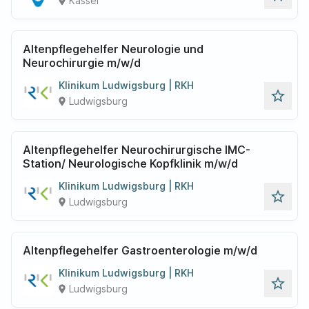
Kassel
place
Altenpflegehelfer Neurologie und
Neurochirurgie m/w/d
Klinikum Ludwigsburg | RKH
star_outline
Ludwigsburg
place
Altenpflegehelfer Neurochirurgische IMC-
Station/ Neurologische Kopfklinik m/w/d
Klinikum Ludwigsburg | RKH
star_outline
Ludwigsburg
place
Altenpflegehelfer Gastroenterologie m/w/d
Klinikum Ludwigsburg | RKH
star_outline
Ludwigsburg
place