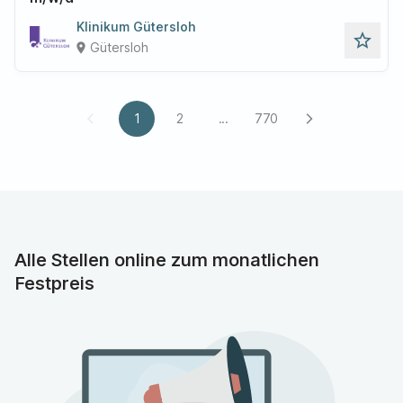
Klinikum Gütersloh
star_outline
Gütersloh
place
1
2
...
770
arrow_back_ios
arrow_forward_ios
Alle Stellen online zum monatlichen
Festpreis