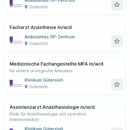
Ambulantes OP-Zentrum
star_outline
Gütersloh
place
Facharzt Anästhesie m/w/d
Ambulantes OP-Zentrum
star_outline
Gütersloh
place
Medizinische Fachangestellte MFA m/w/d
für unsere urologische Ambulanz
Klinikum Gütersloh
star_outline
Gütersloh
place
Assistenzarzt Anästhesiologie m/w/d
Klinik für Anästhesiologie und operative
Intensivmedizin
Klinikum Gütersloh