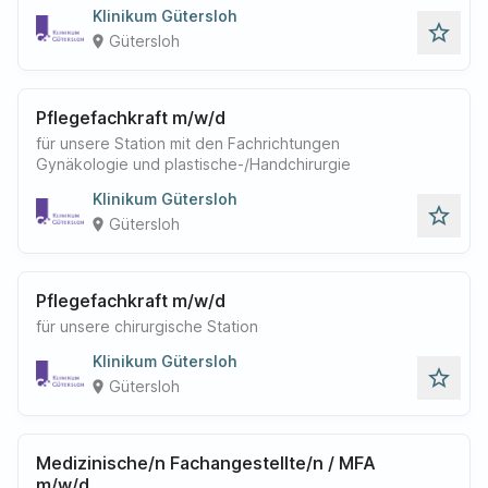
Klinikum Gütersloh
star_outline
Gütersloh
place
Pflegefachkraft m/w/d
für unsere Station mit den Fachrichtungen
Gynäkologie und plastische-/Handchirurgie
Klinikum Gütersloh
star_outline
Gütersloh
place
Pflegefachkraft m/w/d
für unsere chirurgische Station
Klinikum Gütersloh
star_outline
Gütersloh
place
Medizinische/n Fachangestellte/n / MFA
m/w/d