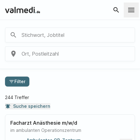
search
search
Stichwort, Jobtitel
place
Ort, Postleitzahl
filter_list
Filter
244 Treffer
notifications_active
Suche speichern
Facharzt Anästhesie m/w/d
im ambulanten Operationszentrum