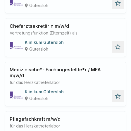
star_outline
Gütersloh
place
Chefarztsekretärin m/w/d
Vertretungsfunktion (Elternzeit) als
Klinikum Gütersloh
star_outline
Gütersloh
place
Medizinische*r Fachangestellte*r / MFA
m/w/d
für das Herzkatheterlabor
Klinikum Gütersloh
star_outline
Gütersloh
place
Pflegefachkraft m/w/d
für das Herzkatheterlabor