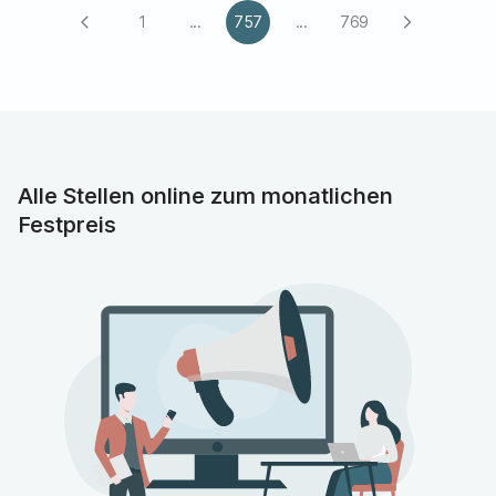
1
...
757
...
769
arrow_back_ios
arrow_forward_ios
Alle Stellen online zum monatlichen
Festpreis