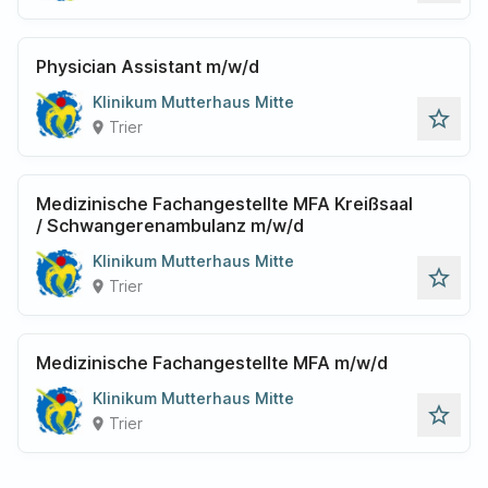
Physician Assistant m/w/d
Klinikum Mutterhaus Mitte
star_outline
Trier
place
Medizinische Fachangestellte MFA Kreißsaal
/ Schwangerenambulanz m/w/d
Klinikum Mutterhaus Mitte
star_outline
Trier
place
Medizinische Fachangestellte MFA m/w/d
Klinikum Mutterhaus Mitte
star_outline
Trier
place