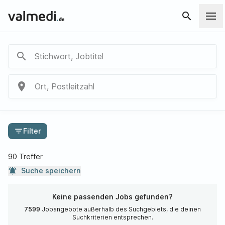
search
search
Stichwort, Jobtitel
place
Ort, Postleitzahl
filter_list
Filter
90 Treffer
notifications_active
Suche speichern
Keine passenden Jobs gefunden?
7599
Jobangebote außerhalb des Suchgebiets, die deinen
Suchkriterien entsprechen.