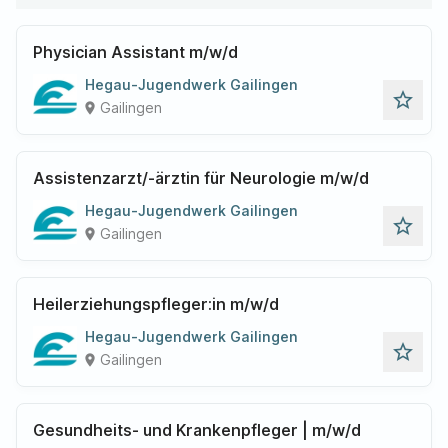
Physician Assistant m/w/d
Hegau-Jugendwerk Gailingen
star_outline
Gailingen
place
Assistenzarzt/-ärztin für Neurologie m/w/d
Hegau-Jugendwerk Gailingen
star_outline
Gailingen
place
Heilerziehungspfleger:in m/w/d
Hegau-Jugendwerk Gailingen
star_outline
Gailingen
place
Gesundheits- und Krankenpfleger | m/w/d