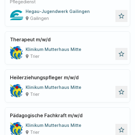
Pflegedienst
Hegau-Jugendwerk Gailingen
star_outline
Gailingen
place
Therapeut m/w/d
Klinikum Mutterhaus Mitte
star_outline
Trier
place
Heilerziehungspfleger m/w/d
Klinikum Mutterhaus Mitte
star_outline
Trier
place
Pädagogische Fachkraft m/w/d
Klinikum Mutterhaus Mitte
star_outline
Trier
place