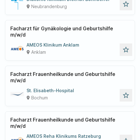
star_outline
Neubrandenburg
place
Facharzt für Gynäkologie und Geburtshilfe
m/w/d
AMEOS Klinikum Anklam
star_outline
Anklam
place
Facharzt Frauenheilkunde und Geburtshilfe
m/w/d
St. Elisabeth-Hospital
star_outline
Bochum
place
Facharzt Frauenheilkunde und Geburtshilfe
m/w/d
AMEOS Reha Klinikums Ratzeburg