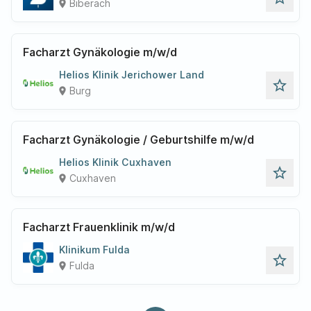
Biberach
place
Facharzt Gynäkologie m/w/d
Helios Klinik Jerichower Land
star_outline
Burg
place
Facharzt Gynäkologie / Geburtshilfe m/w/d
Helios Klinik Cuxhaven
star_outline
Cuxhaven
place
Facharzt Frauenklinik m/w/d
Klinikum Fulda
star_outline
Fulda
place