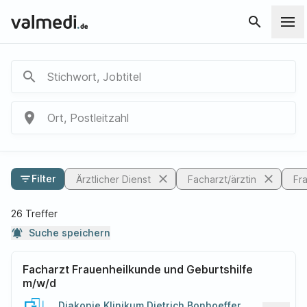
search
search
Stichwort, Jobtitel
place
Ort, Postleitzahl
close
close
filter_list
Filter
Ärztlicher Dienst
Facharzt/ärztin
Fr
26 Treffer
notifications_active
Suche speichern
Facharzt Frauenheilkunde und Geburtshilfe
m/w/d
Diakonie Klinikum Dietrich Bonhoeffer