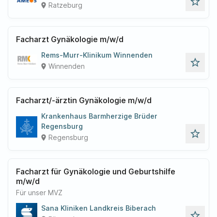
star_outline
Ratzeburg
place
Facharzt Gynäkologie m/w/d
Rems-Murr-Klinikum Winnenden
star_outline
Winnenden
place
Facharzt/-ärztin Gynäkologie m/w/d
Krankenhaus Barmherzige Brüder
Regensburg
star_outline
Regensburg
place
Facharzt für Gynäkologie und Geburtshilfe
m/w/d
Für unser MVZ
Sana Kliniken Landkreis Biberach
star_outline