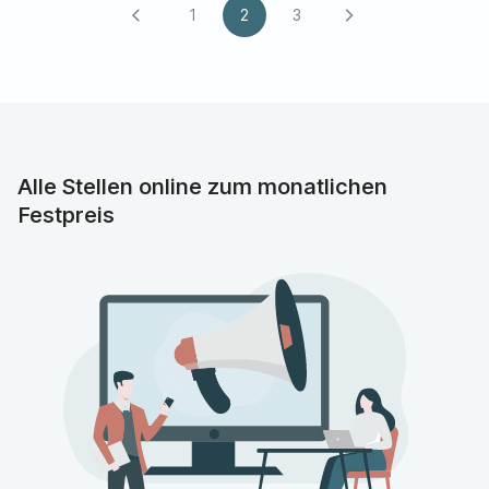
1
2
3
arrow_back_ios
arrow_forward_ios
Alle Stellen online zum monatlichen
Festpreis