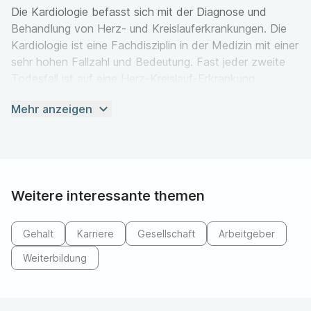
Die Kardiologie befasst sich mit der Diagnose und
Behandlung von Herz- und Kreislauferkrankungen. Die
Kardiologie ist eine Fachdisziplin in der Medizin mit einer
sehr hohen Fallzahl und Bedeutung. Fast jeder zweite
Todesfall ist auf eine Herz-Kreislauf-Erkrankung
zurückzuführen. Die Kardiologie ist ein Teilgebiet der
expand_more
Mehr anzeigen
Inneren Medizin. Bei der Diagnose und Behandlung von
Herz-Kreislauferkrankungen ist oft eine interdisziplinäre
Abstimmung mit anderen Teilgebieten der Inneren
Medizin aber auch der Neurologie erforderlich.
Weitere interessante themen
Überblick über die wichtigsten Krankheitsbilder der
Kardiologie:
Gehalt
Karriere
Gesellschaft
Arbeitgeber
Herzinfarkt
Weiterbildung
Schlaganfall
Periphere Arterielle Verschlusskrankheit (pAVK)
Bluthochdruck (Hypertonie)
Arterienverkalkung