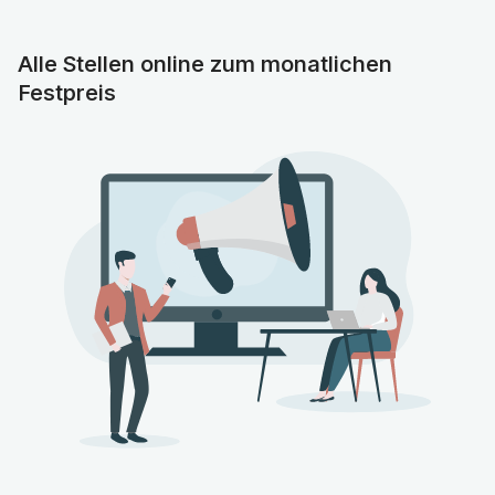
Herzenge (Angina pektoris)
Herzschwäche (Herzinsuffizienz)
Alle Stellen online zum monatlichen
Herzklappenfehler
Festpreis
Herzrhythmusstörungen
Herzmuskelentzündung (Myokarditis)
Koronare Herzkrankheit(KHK)
Zu niedriger Blutdruck (Hypotonie)
Blutgerinnsel (Thrombosen)
In der Diagnose und Behandlung von Herz-Kreislauf-
Erkrankungen werden spezielle Verfahren eingesetzt. Zu
den bekanntesten Untersuchungs- und
Behandlungsmethoden gehören das EKG
(Elektrokardiogramm), die Echokardiographie, das MRT,
Katheteruntersuchungen und therapeutische
Koronarinverventionen. Die Kardiologie ist sowohl in der
stationären wie auch ambulanten Medizin von großer
Bedeutung. Auch in der stationären und ambulanten
Rehabilitation ist die Kardiologie ein wichtiger