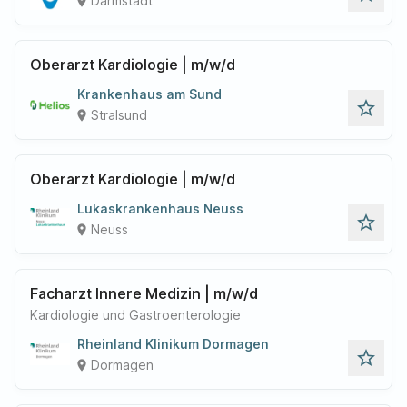
Darmstadt
place
Oberarzt Kardiologie | m/w/d
Krankenhaus am Sund
star_outline
Stralsund
place
Oberarzt Kardiologie | m/w/d
Lukaskrankenhaus Neuss
star_outline
Neuss
place
Facharzt Innere Medizin | m/w/d
Kardiologie und Gastroenterologie
Rheinland Klinikum Dormagen
star_outline
Dormagen
place