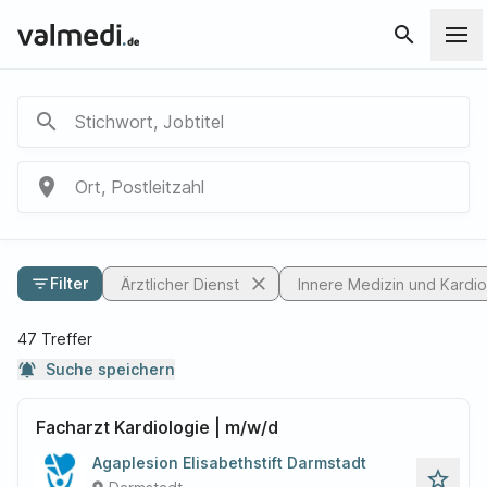
search
search
Stichwort, Jobtitel
place
Ort, Postleitzahl
close
filter_list
Filter
Ärztlicher Dienst
Innere Medizin und Kardio
47 Treffer
notifications_active
Suche speichern
Facharzt Kardiologie | m/w/d
Agaplesion Elisabethstift Darmstadt
star_outline