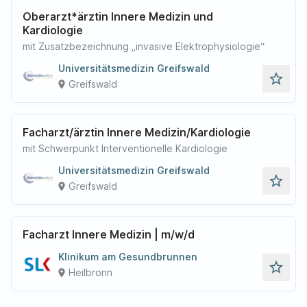
Oberarzt*ärztin Innere Medizin und
Kardiologie
mit Zusatzbezeichnung „invasive Elektrophysiologie“
Universitätsmedizin Greifswald
star_outline
Greifswald
place
Facharzt/ärztin Innere Medizin/Kardiologie
mit Schwerpunkt Interventionelle Kardiologie
Universitätsmedizin Greifswald
star_outline
Greifswald
place
Facharzt Innere Medizin | m/w/d
Klinikum am Gesundbrunnen
star_outline
Heilbronn
place