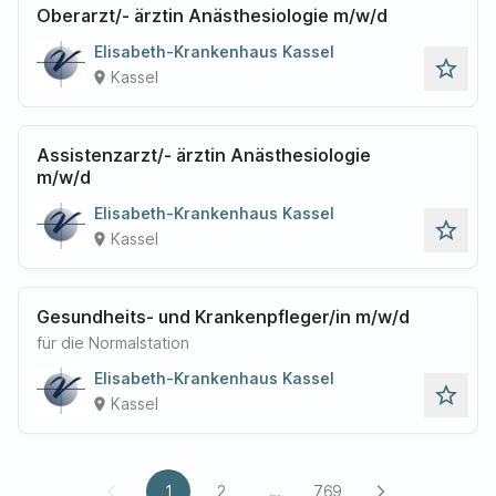
Oberarzt/- ärztin Anästhesiologie m/w/d
Elisabeth-Krankenhaus Kassel
star_outline
Kassel
place
Assistenzarzt/- ärztin Anästhesiologie
m/w/d
Elisabeth-Krankenhaus Kassel
star_outline
Kassel
place
Gesundheits- und Krankenpfleger/in m/w/d
für die Normalstation
Elisabeth-Krankenhaus Kassel
star_outline
Kassel
place
1
2
...
769
arrow_back_ios
arrow_forward_ios