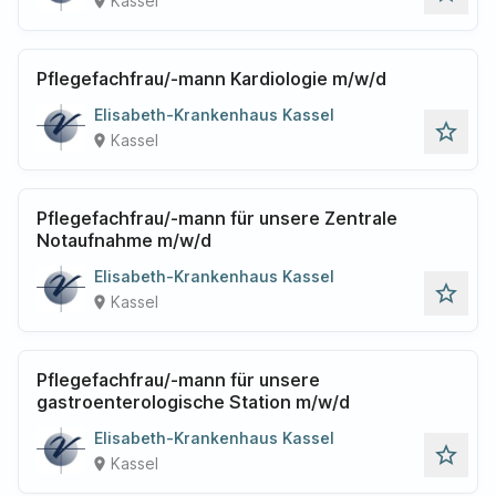
Kassel
place
Pflegefachfrau/-mann Kardiologie m/w/d
Elisabeth-Krankenhaus Kassel
star_outline
Kassel
place
Pflegefachfrau/-mann für unsere Zentrale
Notaufnahme m/w/d
Elisabeth-Krankenhaus Kassel
star_outline
Kassel
place
Pflegefachfrau/-mann für unsere
gastroenterologische Station m/w/d
Elisabeth-Krankenhaus Kassel
star_outline
Kassel
place