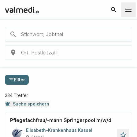
search
search
Stichwort, Jobtitel
place
Ort, Postleitzahl
filter_list
Filter
234 Treffer
notifications_active
Suche speichern
Pflegefachfrau/-mann Springerpool m/w/d
Elisabeth-Krankenhaus Kassel
star_outline