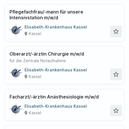
Pflegefachfrau/-mann für unsere
Intensivstation m/w/d
Elisabeth-Krankenhaus Kassel
star_outline
Kassel
place
Oberarzt/-ärztin Chirurgie m/w/d
für die Zentrale Notaufnahme
Elisabeth-Krankenhaus Kassel
star_outline
Kassel
place
Facharzt/-ärztin Anästhesiologie m/w/d
Elisabeth-Krankenhaus Kassel
star_outline
Kassel
place