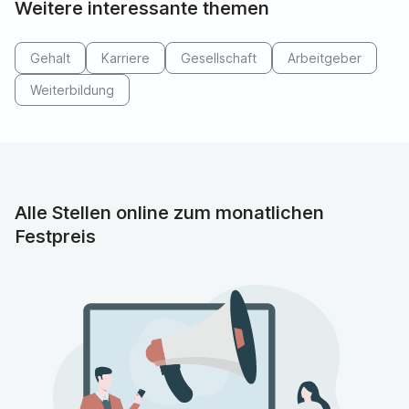
Weitere interessante themen
Folgend sind Beispiele für Gehälter in der Pflegebranche,
basierend auf dem TVöD Pflege bis März 2024
Gehalt
Karriere
Gesellschaft
Arbeitgeber
(Monatsgehalt). Die Basisentgelte in anderen
Tarifverträgen unterscheiden sich nicht signifikant:
Weiterbildung
Gehalt eines Pflegehelfers nach 3 Jahren
Berufserfahrung: rund 2.800 EUR
Gehalt einer examinierten Pflegefachkraft
(Krankenpfleger, Krankenschwester, Altenpfleger)
Alle Stellen online zum monatlichen
nach 3 Jahren Berufserfahrung: rund 3.450 EUR
Festpreis
Gehalt einer Fachpflegekraft nach Fachweiterbildung
und 3 Jahren Berufserfahrung: rund 4.000 EUR
Gehalt einer Stationsleitung nach 3 Jahren
Berufserfahrung: rund 4.650 EUR
Gehalt einer Stationsleitung mit Fachweiterbildung
nach 3 Jahren Berufserfahrung: rund 5.000 EUR
Gehalt einer Pflegedienstleitung nach 3 Jahren
Berufserfahrung: rund 5.200 EUR