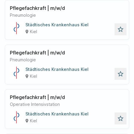
Pflegefachkraft | m/w/d
Pneumologie
Städtisches Krankenhaus Kiel
star_outline
Kiel
place
Pflegefachkraft | m/w/d
Pneumologie
Städtisches Krankenhaus Kiel
star_outline
Kiel
place
Pflegefachkraft | m/w/d
Operative Intensivstation
Städtisches Krankenhaus Kiel
star_outline
Kiel
place