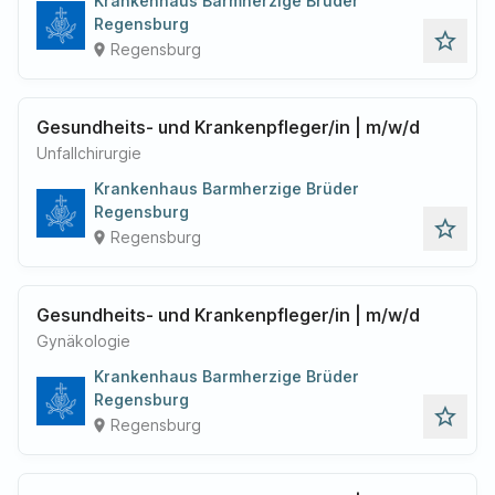
Krankenhaus Barmherzige Brüder
Regensburg
star_outline
Regensburg
place
Gesundheits- und Krankenpfleger/in | m/w/d
Unfallchirurgie
Krankenhaus Barmherzige Brüder
Regensburg
star_outline
Regensburg
place
Gesundheits- und Krankenpfleger/in | m/w/d
Gynäkologie
Krankenhaus Barmherzige Brüder
Regensburg
star_outline
Regensburg
place