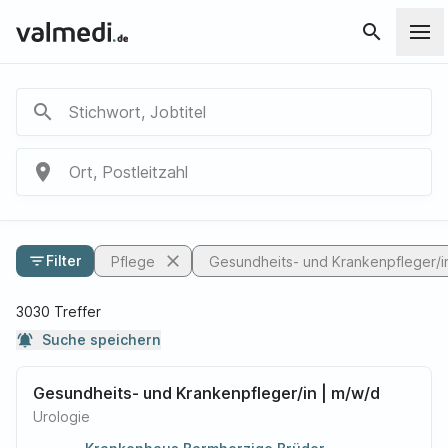
search
search
Stichwort, Jobtitel
place
Ort, Postleitzahl
close
filter_list
Filter
Pflege
Gesundheits- und Krankenpfleger/i
3030 Treffer
notifications_active
Suche speichern
Gesundheits- und Krankenpfleger/in | m/w/d
Urologie