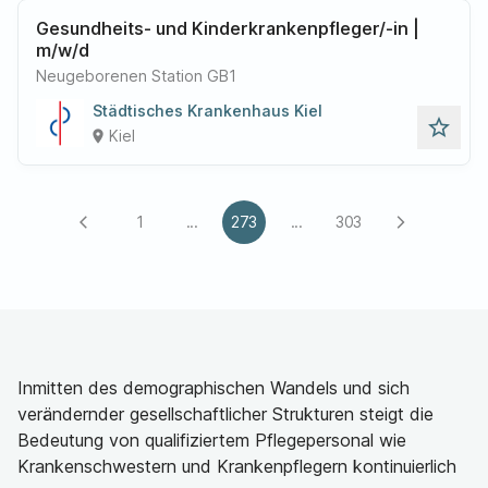
Gesundheits- und Kinderkrankenpfleger/-in |
m/w/d
Neugeborenen Station GB1
Städtisches Krankenhaus Kiel
star_outline
Kiel
place
1
...
273
...
303
arrow_back_ios
arrow_forward_ios
Inmitten des demographischen Wandels und sich
verändernder gesellschaftlicher Strukturen steigt die
Bedeutung von qualifiziertem Pflegepersonal wie
Krankenschwestern und Krankenpflegern kontinuierlich