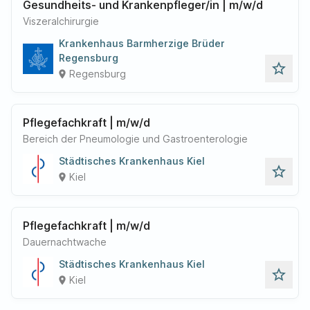
Gesundheits- und Krankenpfleger/in | m/w/d
Viszeralchirurgie
Krankenhaus Barmherzige Brüder
Regensburg
star_outline
Regensburg
place
Pflegefachkraft | m/w/d
Bereich der Pneumologie und Gastroenterologie
Städtisches Krankenhaus Kiel
star_outline
Kiel
place
Pflegefachkraft | m/w/d
Dauernachtwache
Städtisches Krankenhaus Kiel
star_outline
Kiel
place