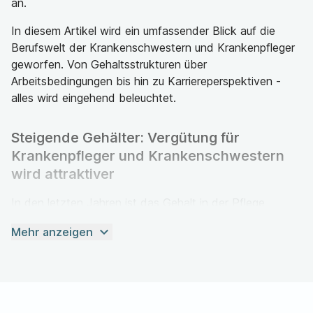
an.
In diesem Artikel wird ein umfassender Blick auf die
Berufswelt der Krankenschwestern und Krankenpfleger
geworfen. Von Gehaltsstrukturen über
Arbeitsbedingungen bis hin zu Karriereperspektiven -
alles wird eingehend beleuchtet.
Steigende Gehälter: Vergütung für
Krankenpfleger und Krankenschwestern
wird attraktiver
In den letzten Jahren ist das Gehalt in der Pflege
kontinuierlich gestiegen, was einerseits auf den
expand_more
Mehr anzeigen
Personalmangel und andererseits auf die wachsende
Bedeutung von Krankenschwestern, Krankenpflegern
und Altenpflegefachkräften zurückzuführen ist. Diese
positive Gehaltsentwicklung wird auch für die Zukunft
erwartet.