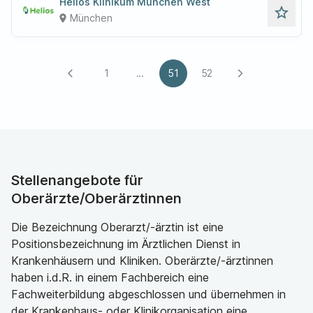
Helios Klinikum München West
star_outline
München
place
1
...
51
52
arrow_back_ios
arrow_forward_ios
Stellenangebote für
Oberärzte/Oberärztinnen
Die Bezeichnung Oberarzt/-ärztin ist eine
Positionsbezeichnung im Ärztlichen Dienst in
Krankenhäusern und Kliniken. Oberärzte/-ärztinnen
haben i.d.R. in einem Fachbereich eine
Fachweiterbildung abgeschlossen und übernehmen in
der Krankenhaus- oder Klinikorganisation eine