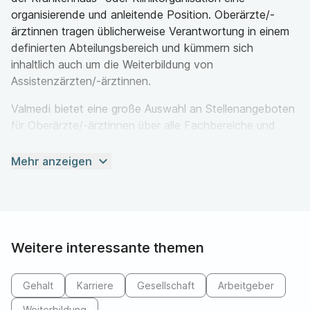
organisierende und anleitende Position. Oberärzte/-
ärztinnen tragen üblicherweise Verantwortung in einem
definierten Abteilungsbereich und kümmern sich
inhaltlich auch um die Weiterbildung von
Assistenzärzten/-ärztinnen.
Valmedi bietet eine große Auswahl an Stellenangeboten
für Oberärzte/-ärztinnen über alle Fachbereiche und
Regionen an. Diese Stellenanzeigen enthalten alle
wichtigen Informationen zur Aufgabe, zum
expand_more
Mehr anzeigen
Anforderungsprofil und zum Leistungsangebot.
Organisatorische und fachliche
Führungsfunktion
Weitere interessante themen
Oberärzte/-ärztinnen sind nicht nur zuständig für die
operative Leitung einer Funktionseinheit oder Station,
Gehalt
Karriere
Gesellschaft
Arbeitgeber
sondern auch aktiv in die Weiterentwicklung des
Weiterbildung