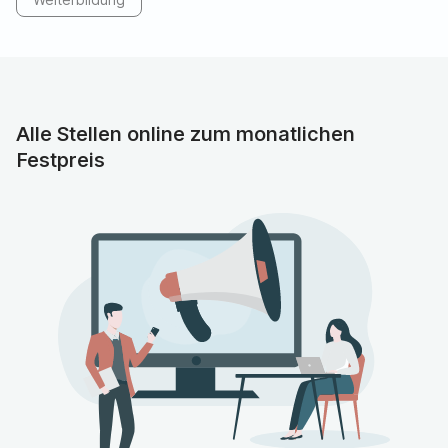
Leistungsspektrums von Kliniken eingebunden. Eine
zentrale Aufgabe ist auch die Fachaufsicht für Ärzte und
Assistenzärzte/-ärztinnen in Weiterbildung. Oberärzte/-
ärztinnen sind die Anlaufstation für organisatorische
Themen und fachliche Rückfragen. In aller Regel sind
Oberärzte/-ärztinnen nicht direkt in Nacht- und
Alle Stellen online zum monatlichen
Wochenenddienste eingebunden, stehen jedoch
Festpreis
organisatorisch auf Abruf zur Verfügung.
In größeren Krankenhäusern und Kliniken wird von
Oberärzten/-ärztinnen oft eine Promotion oder
Habilitation gefordert. Dies hängt damit zusammen,
dass Oberärzte/-ärztinnen die fachliche Aufsicht und
Weiterbildung für die Ärzte/-ärztinnen in Weiterbildung
koordinieren. Von Oberärzten/-ärztinnen wird immer
eine Fachweiterbildung und i.d.R. auch
Berufserfahrung gefordert.
Leitende Oberärzte/-ärztinnen haben eine besondere
und herausragende Verantwortung. Oft ist die