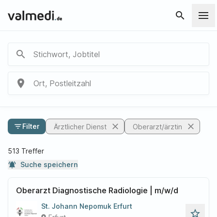
search
search
Stichwort, Jobtitel
place
Ort, Postleitzahl
close
close
filter_list
Filter
Ärztlicher Dienst
Oberarzt/ärztin
513 Treffer
notifications_active
Suche speichern
Oberarzt Diagnostische Radiologie | m/w/d
St. Johann Nepomuk Erfurt
star_outline