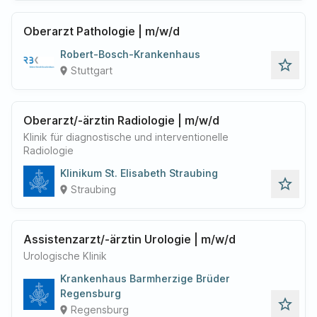
Oberarzt Pathologie | m/w/d
Robert-Bosch-Krankenhaus
star_outline
Stuttgart
place
Oberarzt/-ärztin Radiologie | m/w/d
Klinik für diagnostische und interventionelle
Radiologie
Klinikum St. Elisabeth Straubing
star_outline
Straubing
place
Assistenzarzt/-ärztin Urologie | m/w/d
Urologische Klinik
Krankenhaus Barmherzige Brüder
Regensburg
star_outline
Regensburg
place