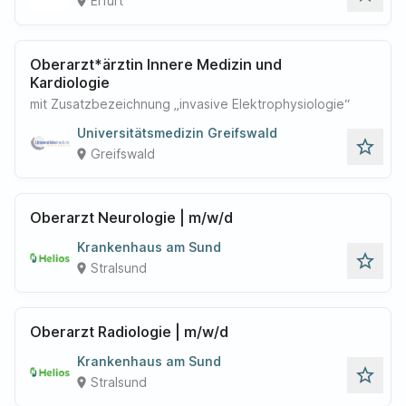
Erfurt
place
Oberarzt*ärztin Innere Medizin und
Kardiologie
mit Zusatzbezeichnung „invasive Elektrophysiologie“
Universitätsmedizin Greifswald
star_outline
Greifswald
place
Oberarzt Neurologie | m/w/d
Krankenhaus am Sund
star_outline
Stralsund
place
Oberarzt Radiologie | m/w/d
Krankenhaus am Sund
star_outline
Stralsund
place