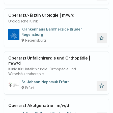
Oberarzt/-ärztin Urologie | m/w/d
Urologische Klinik
Krankenhaus Barmherzige Brüder
Regensburg
star_outline
Regensburg
place
Oberarzt Unfallchirurgie und Orthopädie |
m/w/d
Klinik für Unfallchirurgie, Orthopädie und
Wirbelsäulentherapie
St. Johann Nepomuk Erfurt
star_outline
Erfurt
place
Oberarzt Akutgeriatrie | m/w/d