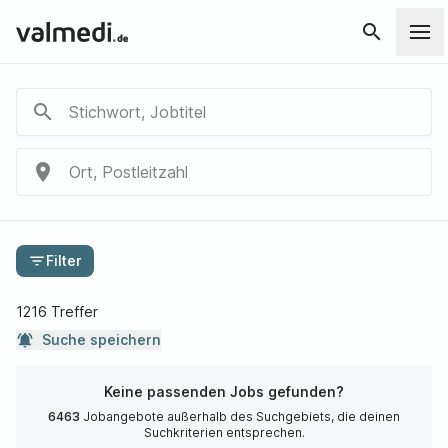
search
search
Stichwort, Jobtitel
place
Ort, Postleitzahl
filter_list
Filter
1216 Treffer
notifications_active
Suche speichern
Keine passenden Jobs gefunden?
6463
Jobangebote außerhalb des Suchgebiets, die deinen
Suchkriterien entsprechen.