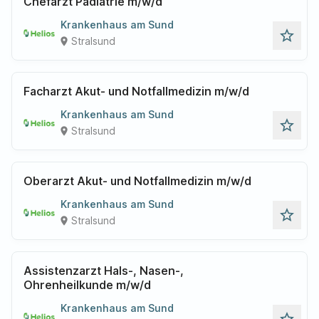
Chefarzt Pädiatrie m/w/d
Krankenhaus am Sund
star_outline
Stralsund
place
Facharzt Akut- und Notfallmedizin m/w/d
Krankenhaus am Sund
star_outline
Stralsund
place
Oberarzt Akut- und Notfallmedizin m/w/d
Krankenhaus am Sund
star_outline
Stralsund
place
Assistenzarzt Hals-, Nasen-,
Ohrenheilkunde m/w/d
Krankenhaus am Sund