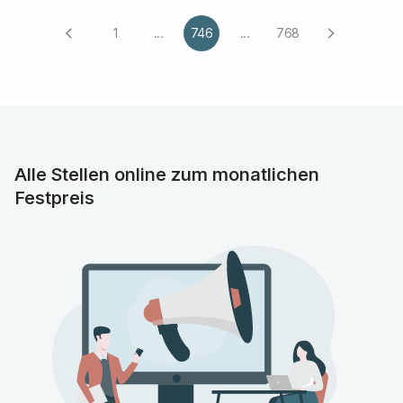
1
...
746
...
768
arrow_back_ios
arrow_forward_ios
Alle Stellen online zum monatlichen
Festpreis