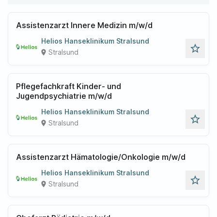
Assistenzarzt Innere Medizin m/w/d
Helios Hanseklinikum Stralsund
star_outline
Stralsund
place
Pflegefachkraft Kinder- und
Jugendpsychiatrie m/w/d
Helios Hanseklinikum Stralsund
star_outline
Stralsund
place
Assistenzarzt Hämatologie/Onkologie m/w/d
Helios Hanseklinikum Stralsund
star_outline
Stralsund
place