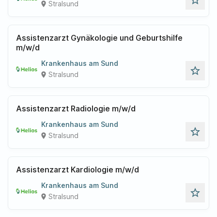
star_outline
Stralsund
place
Assistenzarzt Gynäkologie und Geburtshilfe
m/w/d
Krankenhaus am Sund
star_outline
Stralsund
place
Assistenzarzt Radiologie m/w/d
Krankenhaus am Sund
star_outline
Stralsund
place
Assistenzarzt Kardiologie m/w/d
Krankenhaus am Sund
star_outline
Stralsund
place