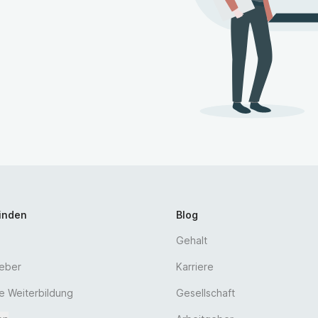
Euro steigen. In Führungspositionen sind sogar Einkomme
Gehälter in der stationären und ambulanten Pflege sind o
finden
Blog
Gehalt
geber
Karriere
he Weiterbildung
Gesellschaft