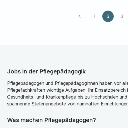
1
2
3
arrow_back_ios
Jobs in der Pflegepädagogik
Pflegepädagogen und Pflegepädagoginnen haben vor alle
Pflegefachkräften wichtige Aufgaben. Ihr Einsatzbereich is
Gesundheits- und Krankenpflege bis zu Hochschulen und U
spannende Stellenangebote von namhaften Einrichtungen
Was machen Pflegepädagogen?