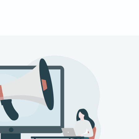
ine abgeschlossene Pflegeausbildung und
chschulen verlangen auch ein
, Pflegewissenschaften und
er Fokus auf spezialisiertem Fachwissen und
Pflegepädagogik
rum an beruflichen Möglichkeiten. Die
. Die Einkommensperspektiven sind
t die Pflegepädagogik vielfältige Berufschancen
he.
k-Studiums liegt je nach Arbeitsbereich und
eit in beruflichen Bildungseinrichtungen
 und Erfahrung können die Gehälter über 5.000