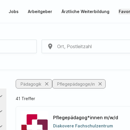
Jobs
Arbeitgeber
Ärztliche Weiterbildung
Favor
place
close
close
Pädagogik
Pflegepädagoge/in
nd_more
41 Treffer
nd_more
Pflegepädagog*innen m/w/d
nd_more
Diakovere Fachschulzentrum