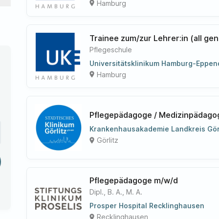
Hamburg
place
Trainee zum/zur Lehrer:in (all ge
Pflegeschule
Universitätsklinikum Hamburg-Eppend
Hamburg
place
Pflegepädagoge / Medizinpädago
Krankenhausakademie Landkreis Görl
Görlitz
place
Pflegepädagoge m/w/d
Dipl., B. A., M. A.
Prosper Hospital Recklinghausen
Recklinghausen
place