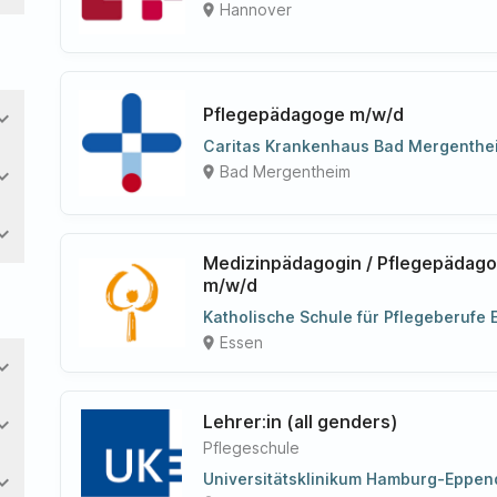
Hannover
place
Pflegepädagoge m/w/d
nd_more
Caritas Krankenhaus Bad Mergenthe
Bad Mergentheim
place
nd_more
nd_more
Medizinpädagogin / Pflegepädagog
m/w/d
Katholische Schule für Pflegeberufe 
Essen
place
nd_more
Lehrer:in (all genders)
nd_more
Pflegeschule
Universitätsklinikum Hamburg-Eppend
nd_more