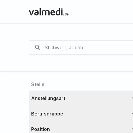
search
Stelle
expa
Anstellungsart
expa
Berufsgruppe
expa
Position