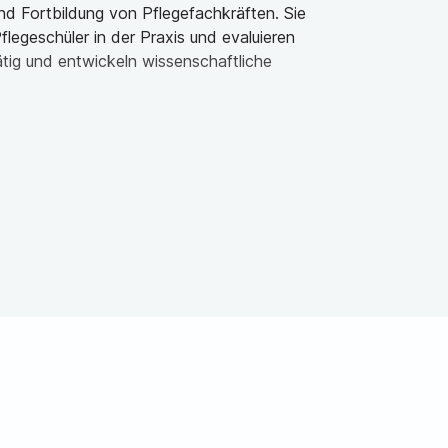
nd Fortbildung von Pflegefachkräften. Sie
Pflegeschüler in der Praxis und evaluieren
ätig und entwickeln wissenschaftliche
Semester, ein optionaler Master benötigt 2 bis
et Praxisphasen, die oft in Kooperation mit
dium wird an Fachhochschulen und
issenschaften, Medizin oder Pädagogik,