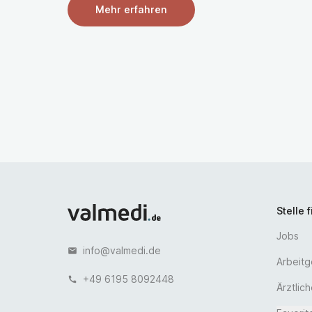
Mehr erfahren
Stelle 
Jobs
info@valmedi.de
email
Arbeit
+49 6195 8092448
call
Ärztlic