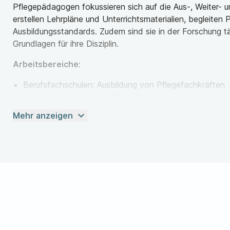
Pflegepädagogen fokussieren sich auf die Aus-, Weiter- u
erstellen Lehrpläne und Unterrichtsmaterialien, begleiten 
Ausbildungsstandards. Zudem sind sie in der Forschung t
Grundlagen für ihre Disziplin.
Arbeitsbereiche:
Berufsfachschulen: Ausbildung von Pflegefachkräften
Hochschulen: Lehre und Forschung
Gesundheitseinrichtungen: Interne Weiterbildung
expand_more
Mehr anzeigen
Beratungsstellen: Fachliche Beratung
Selbstständigkeit: Entwicklung von Bildungskonzepten
Studium der Pflegepädagogik: Überblick
Das Pflegepädagogik-Studium dauert im Bachelor 6 bis 7 
4 weitere Semester. Das Studium ist modular und beinhalt
Gesundheitseinrichtungen durchgeführt werden. Das Stu
Universitäten, meist in den Fakultäten für Gesundheitsw