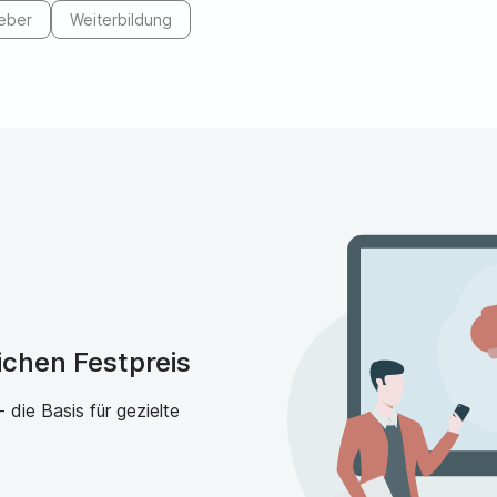
angeboten.
eber
Weiterbildung
Allgemeine Anforderungen sind Abitur oder Fachabitur, e
meistens mindestens ein Jahr Berufserfahrung. Einige Ho
Motivationsschreiben oder führen Auswahlgespräche.
Im Bachelor werden Themen wie Bildungswissenschaften
Gesundheitswissenschaften abgedeckt. Im Master liegt d
Unterrichtsgestaltung.
Berufliche Perspektiven und Gehalt in der 
Das Studium der Pflegepädagogik bietet ein breites Spekt
Nachfrage nach qualifizierten Pflegepädagogen ist hoch
ichen Festpreis
insbesondere für Führungskräfte positiv. Insgesamt biete
und eine positive Zukunftsperspektive in der Pflegebranc
die Basis für gezielte
Das Einstiegsgehalt für Absolventen eines Pflegepädagogi
Spezialisierung zwischen 3.400 und 3.600 Euro. Bei Tätigk
besteht die Option der Verbeamtung. Mit Spezialisierung