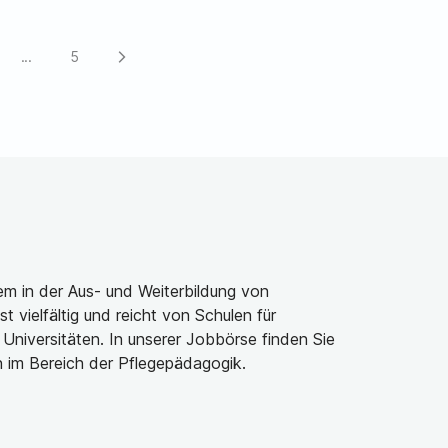
...
5
arrow_forward_ios
m in der Aus- und Weiterbildung von
t vielfältig und reicht von Schulen für
niversitäten. In unserer Jobbörse finden Sie
 im Bereich der Pflegepädagogik.