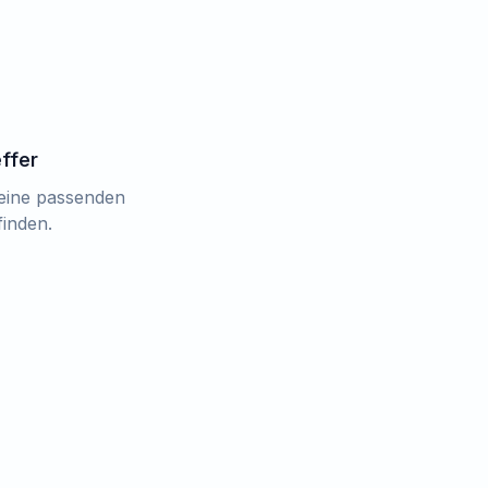
effer
keine passenden
finden.