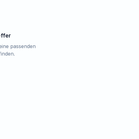
effer
keine passenden
finden.