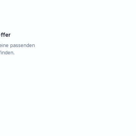
effer
keine passenden
finden.