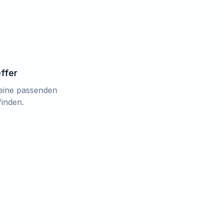
effer
keine passenden
finden.