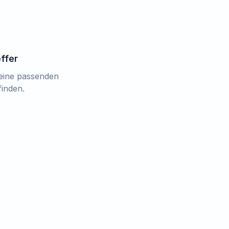
effer
keine passenden
finden.