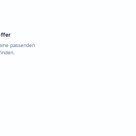
effer
keine passenden
finden.