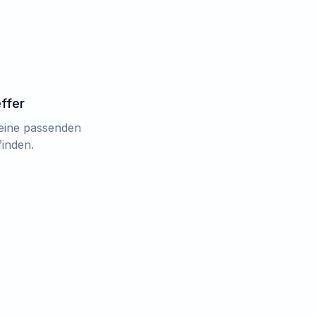
effer
keine passenden
finden.